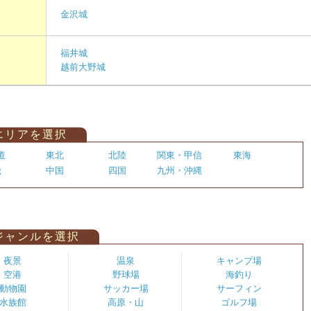
金沢城
福井城
越前大野城
エリアを選択
道
東北
北陸
関東・甲信
東海
畿
中国
四国
九州・沖縄
ジャンルを選択
夜景
温泉
キャンプ場
空港
野球場
海釣り
動物園
サッカー場
サーフィン
水族館
高原・山
ゴルフ場