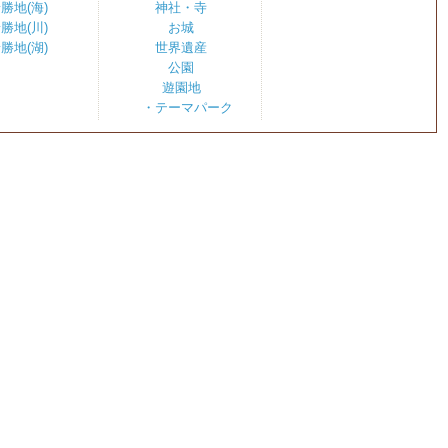
勝地(海)
神社・寺
勝地(川)
お城
勝地(湖)
世界遺産
公園
遊園地
・テーマパーク