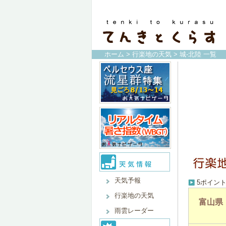
ホーム
>
行楽地の天気
> 城-北陸 一覧
天気予報
5ポイン
行楽地の天気
富山県
雨雲レーダー