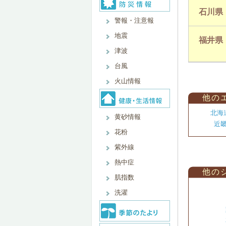
石川県
警報・注意報
地震
福井県
津波
台風
火山情報
他の
北海
黄砂情報
近
花粉
紫外線
熱中症
他の
肌指数
洗濯