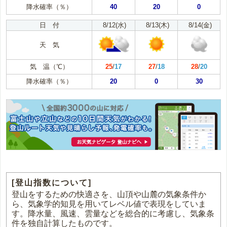
降水確率（％）
40
20
0
日 付
8/12(水)
8/13(木)
8/14(金)
天 気
気 温（℃）
25
/
17
27
/
18
28
/
20
降水確率（％）
20
0
30
[登山指数について]
登山をするための快適さを、山頂や山麓の気象条件か
ら、気象学的知見を用いてレベル値で表現をしていま
す。降水量、風速、雲量などを総合的に考慮し、気象条
件を独自計算したものです。