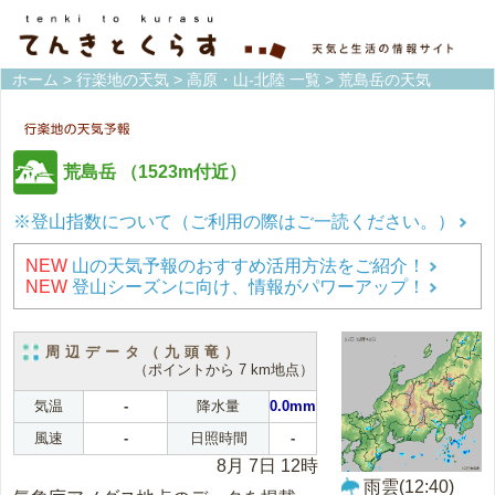
ホーム
>
行楽地の天気
>
高原・山-北陸 一覧
> 荒島岳の天気
荒島岳
（1523m付近）
※登山指数について（ご利用の際はご一読ください。）
NEW
山の天気予報のおすすめ活用方法をご紹介！
NEW
登山シーズンに向け、情報がパワーアップ！
周辺データ（九頭竜）
（ポイントから 7 km地点）
気温
-
降水量
0.0mm
風速
-
日照時間
-
8月 7日 12時
雨雲(12:40)