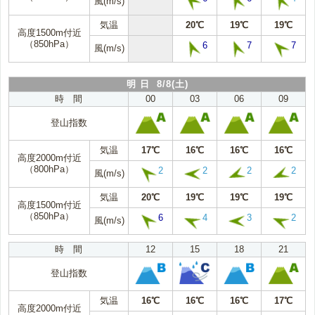
風(m/s)
気温
20℃
19℃
19℃
高度1500m付近
（850hPa）
6
7
7
風(m/s)
明 日 8/8(土)
時 間
00
03
06
09
登山指数
気温
17℃
16℃
16℃
16℃
高度2000m付近
（800hPa）
2
2
2
2
風(m/s)
気温
20℃
19℃
19℃
19℃
高度1500m付近
（850hPa）
6
4
3
2
風(m/s)
時 間
12
15
18
21
登山指数
気温
16℃
16℃
16℃
17℃
高度2000m付近