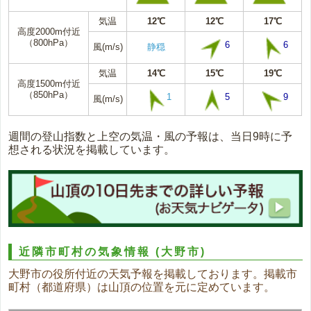
気温
12℃
12℃
17℃
高度2000m付近
（800hPa）
6
6
風(m/s)
静穏
気温
14℃
15℃
19℃
高度1500m付近
（850hPa）
1
5
9
風(m/s)
週間の登山指数と上空の気温・風の予報は、当日9時に予
想される状況を掲載しています。
近隣市町村の気象情報
(大野市)
大野市の役所付近の天気予報を掲載しております。掲載市
町村（都道府県）は山頂の位置を元に定めています。