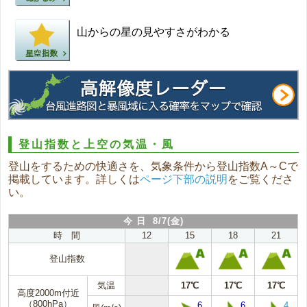
山からの星の見やすさがわかる
登山指数と上空の気温・風
登山をするための快適さを、気象条件から登山指数A～Cで
掲載しています。詳しくは
ページ下部の説明
をご覧くださ
い。
今 日 8/7(金)
時 間
12
15
18
21
登山指数
気温
17℃
17℃
17℃
高度2000m付近
（800hPa）
6
6
4