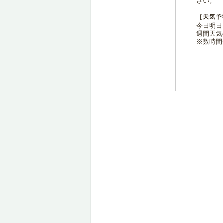
さい。
［天気予
今日明日天
週間天気
※数時間