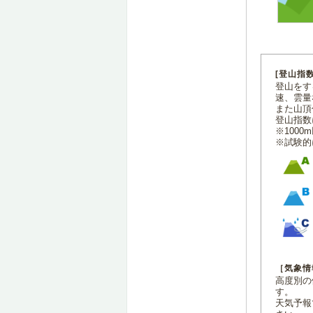
[登山指
登山をす
速、雲量
また山頂
登山指数
※100
※試験的
［気象情
高度別の
す。
天気予報