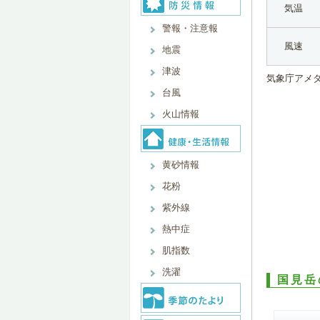
気温
警報・注意報
風速
地震
津波
気象庁アメ
台風
火山情報
黄砂情報
花粉
紫外線
熱中症
肌指数
洗濯
国見岳