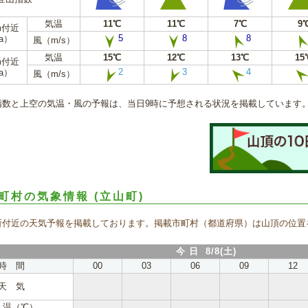
気温
11℃
11℃
7℃
9
m付近
5
8
8
a）
風（m/s）
気温
15℃
12℃
13℃
15
m付近
2
3
4
a）
風（m/s）
指数と上空の気温・風の予報は、当日9時に予想される状況を掲載しています
町村の気象情報
(立山町)
所付近の天気予報を掲載しております。掲載市町村（都道府県）は山頂の位置
今 日 8/8(土)
時 間
00
03
06
09
12
天 気
 温（℃）