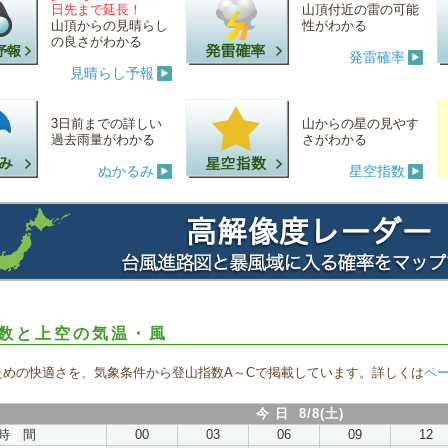
日先まで延長！
山頂付近の雷の可能
山頂からの見晴らし
性がわかる
の良さがわかる
発雷確率
見晴らし予報
3日前までの詳しい
山からの星の見やす
過去雨量がわかる
さがわかる
ぬかるみ
星空指数
数と上空の気温・風
ための快適さを、気象条件から登山指数A～Cで掲載しています。詳しくは
ペ
今 日 8/8(土)
時 間
00
03
06
09
12