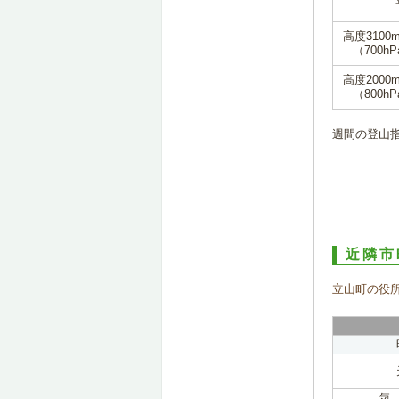
高度3100
（700hP
高度2000
（800hP
週間の登山
近隣市
立山町の役
気