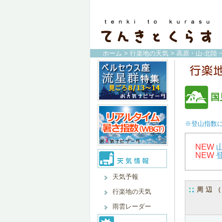
ホーム
>
行楽地の天気
>
高原・山-北陸 
国
※登山指数
NEW
NEW
天気予報
周辺
行楽地の天気
雨雲レーダー