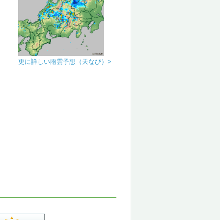
更に詳しい雨雲予想（天なび）>