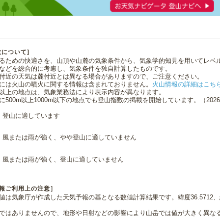
数について]
るための快適さを、山頂や山麓の気象条件から、気象学的知見を用いてレベ
などを総合的に考慮し、気象条件を独自計算したものです。
付近の天気は麓付近とは異なる場合がありますので、ご注意ください。
には火山の噴火に関する情報は含まれておりません。
火山情報の詳細はこち
0m以上の地点は、気象業務法により表示内容が異なります。
に500m以上1000m以下の地点でも登山指数の掲載を開始しています。（2026.0
登山に適しています
風または雨が強く、やや登山に適していません
風または雨が強く、登山に適していません
報ご利用上の注意］
値は気象庁が作成した天気予報の基となる数値計算結果です。緯度36.5712、経
ではありませんので、地形や日射などの影響により山岳では値が大きく異な