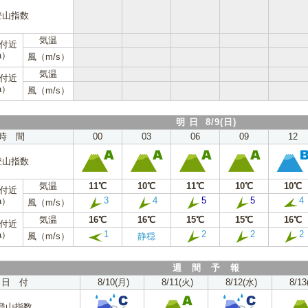
登山指数
気温
m付近
a）
風（m/s）
気温
m付近
a）
風（m/s）
明 日 8/9(日)
時 間
00
03
06
09
12
登山指数
気温
11℃
10℃
11℃
10℃
10℃
m付近
3
4
5
5
4
a）
風（m/s）
気温
16℃
16℃
15℃
15℃
16℃
m付近
1
2
2
2
a）
風（m/s）
静穏
週 間 予 報
日 付
8/10(月)
8/11(火)
8/12(水)
8/13
登山指数