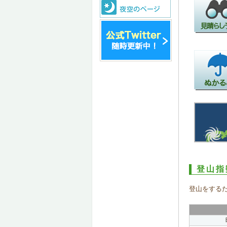
登山指
登山をする