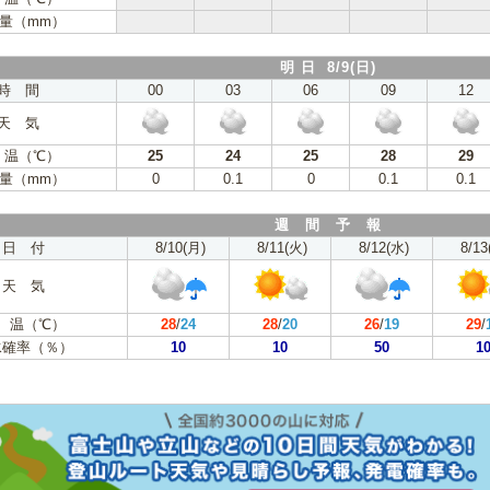
量（mm）
明 日 8/9(日)
時 間
00
03
06
09
12
天 気
 温（℃）
25
24
25
28
29
量（mm）
0
0.1
0
0.1
0.1
週 間 予 報
日 付
8/10(月)
8/11(火)
8/12(水)
8/13
天 気
 温（℃）
28
/
24
28
/
20
26
/
19
29
/
水確率（％）
10
10
50
1