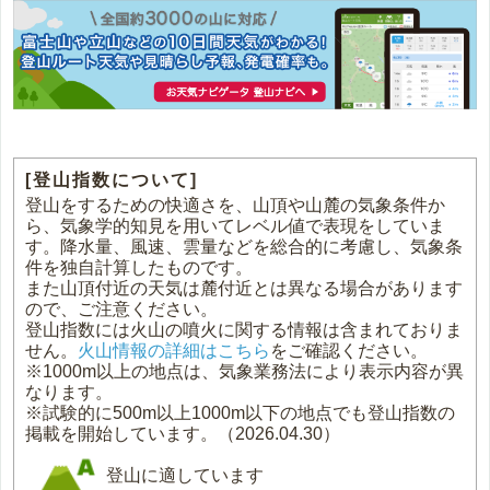
[登山指数について]
登山をするための快適さを、山頂や山麓の気象条件か
ら、気象学的知見を用いてレベル値で表現をしていま
す。降水量、風速、雲量などを総合的に考慮し、気象条
件を独自計算したものです。
また山頂付近の天気は麓付近とは異なる場合があります
ので、ご注意ください。
登山指数には火山の噴火に関する情報は含まれておりま
せん。
火山情報の詳細はこちら
をご確認ください。
※1000m以上の地点は、気象業務法により表示内容が異
なります。
※試験的に500m以上1000m以下の地点でも登山指数の
掲載を開始しています。（2026.04.30）
登山に適しています