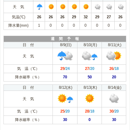
天 気
気温(℃)
26
26
26
29
32
29
27
26
降水量(mm)
1
0
0
0
0
0
0
0
週 間 予 報
日 付
8/9(日)
8/10(月)
8/11(火)
天 気
気 温（℃）
29
/
24
27
/
20
26
/
18
降水確率（％）
70
50
20
日 付
8/12(水)
8/13(木)
8/14(金)
天 気
気 温（℃）
25
/
20
28
/
18
30
/
20
降水確率（％）
30
0
30