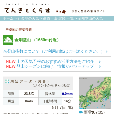
ホーム
>
行楽地の天気
>
高原・山-北陸 一覧
> 金剛堂山の天気
金剛堂山
（1650m付近）
※登山指数について（ご利用の際はご一読ください。）
NEW
山の天気予報のおすすめ活用方法をご紹介！
NEW
登山シーズンに向け、情報がパワーアップ！
周辺データ（河合）
（ポイントから 9 km地点）
気温
23.8℃
降水量
0.0mm
風速
0m/s
日照時間
14分
8月 7日 7時
雨雲(07:05)