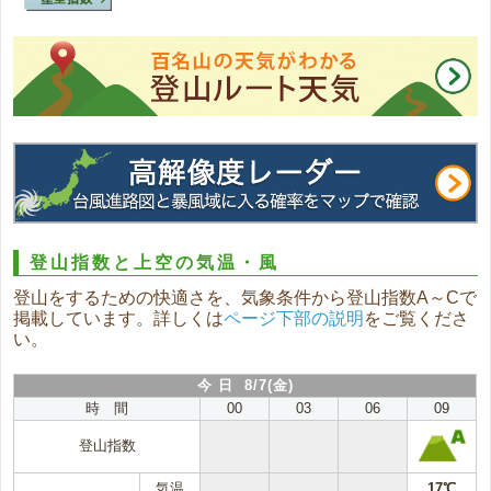
登山指数と上空の気温・風
登山をするための快適さを、気象条件から登山指数A～Cで
掲載しています。詳しくは
ページ下部の説明
をご覧くださ
い。
今 日 8/7(金)
時 間
00
03
06
09
登山指数
気温
17℃