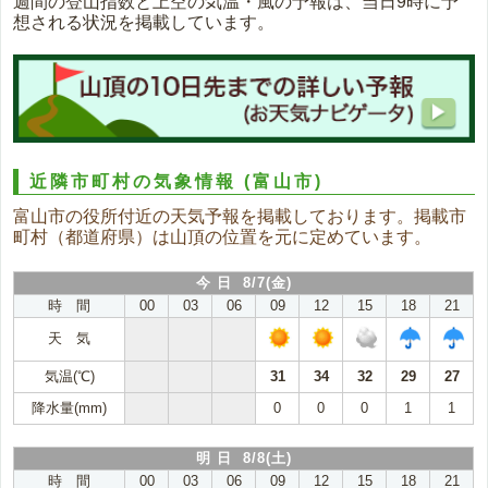
週間の登山指数と上空の気温・風の予報は、当日9時に予
想される状況を掲載しています。
近隣市町村の気象情報
(富山市)
富山市の役所付近の天気予報を掲載しております。掲載市
町村（都道府県）は山頂の位置を元に定めています。
今 日 8/7(金)
時 間
00
03
06
09
12
15
18
21
天 気
気温(℃)
31
34
32
29
27
降水量(mm)
0
0
0
1
1
明 日 8/8(土)
時 間
00
03
06
09
12
15
18
21