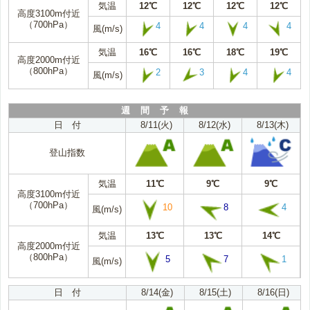
気温
12℃
12℃
12℃
12℃
高度3100m付近
（700hPa）
4
4
4
4
風(m/s)
気温
16℃
16℃
18℃
19℃
高度2000m付近
（800hPa）
2
3
4
4
風(m/s)
週 間 予 報
日 付
8/11(火)
8/12(水)
8/13(木)
登山指数
気温
11℃
9℃
9℃
高度3100m付近
（700hPa）
10
8
4
風(m/s)
気温
13℃
13℃
14℃
高度2000m付近
（800hPa）
5
7
1
風(m/s)
日 付
8/14(金)
8/15(土)
8/16(日)