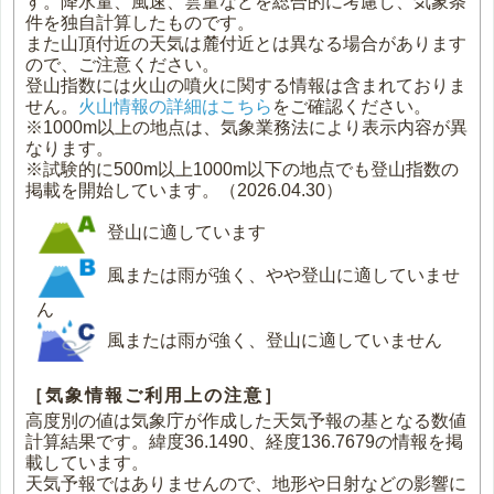
す。降水量、風速、雲量などを総合的に考慮し、気象条
件を独自計算したものです。
また山頂付近の天気は麓付近とは異なる場合があります
ので、ご注意ください。
登山指数には火山の噴火に関する情報は含まれておりま
せん。
火山情報の詳細はこちら
をご確認ください。
※1000m以上の地点は、気象業務法により表示内容が異
なります。
※試験的に500m以上1000m以下の地点でも登山指数の
掲載を開始しています。（2026.04.30）
登山に適しています
風または雨が強く、やや登山に適していませ
ん
風または雨が強く、登山に適していません
［気象情報ご利用上の注意］
高度別の値は気象庁が作成した天気予報の基となる数値
計算結果です。緯度36.1490、経度136.7679の情報を掲
載しています。
天気予報ではありませんので、地形や日射などの影響に