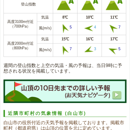
登山指数
気温
8℃
10℃
11℃
高度3100m付近
（700hPa）
5
4
7
風(m/s)
気温
15℃
16℃
17℃
高度2000m付近
（800hPa）
7
3
5
風(m/s)
週間の登山指数と上空の気温・風の予報は、当日9時に予
想される状況を掲載しています。
近隣市町村の気象情報
(白山市)
白山市の役所付近の天気予報を掲載しております。掲載市
町村（都道府県）は山頂の位置を元に定めています。