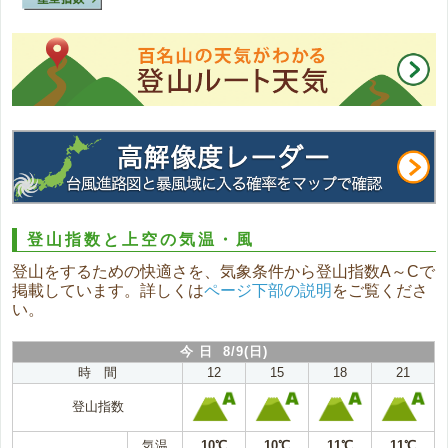
登山指数と上空の気温・風
登山をするための快適さを、気象条件から登山指数A～Cで
掲載しています。詳しくは
ページ下部の説明
をご覧くださ
い。
今 日 8/9(日)
時 間
12
15
18
21
登山指数
気温
10℃
10℃
11℃
11℃