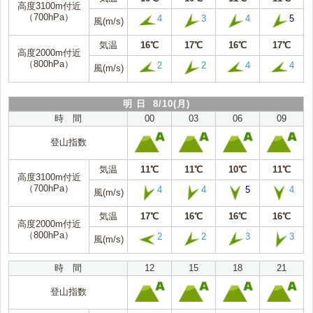
高度3100m付近
（700hPa）
4
3
4
5
風(m/s)
気温
16℃
17℃
16℃
17℃
高度2000m付近
（800hPa）
2
2
4
4
風(m/s)
明 日 8/10(月)
時 間
00
03
06
09
登山指数
気温
11℃
11℃
10℃
11℃
高度3100m付近
（700hPa）
4
4
5
4
風(m/s)
気温
17℃
16℃
16℃
16℃
高度2000m付近
（800hPa）
2
2
3
3
風(m/s)
時 間
12
15
18
21
登山指数