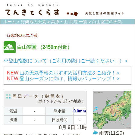
ホーム
>
行楽地の天気
>
高原・山-北陸 一覧
> 白山室堂の天気
白山室堂
（2450m付近）
※登山指数について（ご利用の際はご一読ください。）
NEW
山の天気予報のおすすめ活用方法をご紹介！
NEW
登山シーズンに向け、情報がパワーアップ！
周辺データ（御母衣）
（ポイントから 13 km地点）
気温
-
降水量
0.0mm
風速
-
日照時間
-
8月 9日 11時
雨雲(11:20)