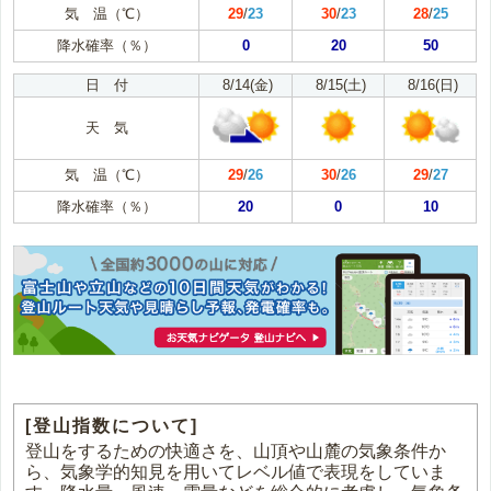
気 温（℃）
29
/
23
30
/
23
28
/
25
降水確率（％）
0
20
50
日 付
8/14(金)
8/15(土)
8/16(日)
天 気
気 温（℃）
29
/
26
30
/
26
29
/
27
降水確率（％）
20
0
10
[登山指数について]
登山をするための快適さを、山頂や山麓の気象条件か
ら、気象学的知見を用いてレベル値で表現をしていま