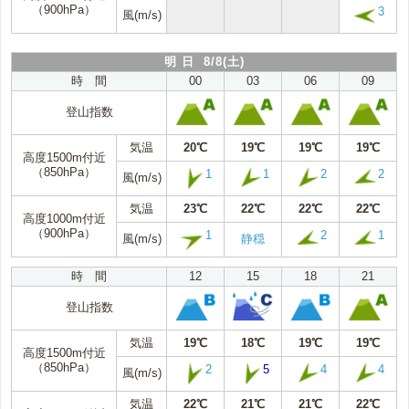
（900hPa）
3
風(m/s)
明 日 8/8(土)
時 間
00
03
06
09
登山指数
気温
20℃
19℃
19℃
19℃
高度1500m付近
（850hPa）
1
1
2
2
風(m/s)
気温
23℃
22℃
22℃
22℃
高度1000m付近
（900hPa）
1
2
1
風(m/s)
静穏
時 間
12
15
18
21
登山指数
気温
19℃
18℃
19℃
19℃
高度1500m付近
（850hPa）
2
5
4
4
風(m/s)
気温
22℃
21℃
21℃
22℃