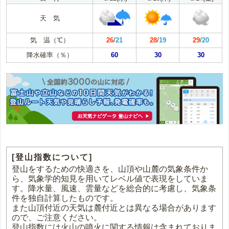
天 気
気 温（℃）
26
/
21
28
/
19
29
/
20
降水確率（％）
60
30
30
[登山指数について]
登山をするための快適さを、山頂や山麓の気象条件か
ら、気象学的知見を用いてレベル値で表現をしていま
す。降水量、風速、雲量などを総合的に考慮し、気象条
件を独自計算したものです。
また山頂付近の天気は麓付近とは異なる場合があります
ので、ご注意ください。
登山指数には火山の噴火に関する情報は含まれておりま