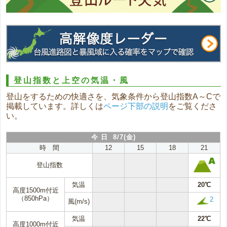
登山指数と上空の気温・風
登山をするための快適さを、気象条件から登山指数A～Cで
掲載しています。詳しくは
ページ下部の説明
をご覧くださ
い。
今 日 8/7(金)
時 間
12
15
18
21
登山指数
気温
20℃
高度1500m付近
（850hPa）
2
風(m/s)
気温
22℃
高度1000m付近