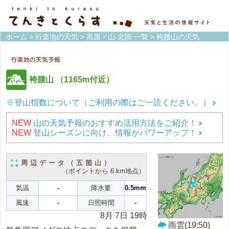
ホーム
>
行楽地の天気
>
高原・山-北陸 一覧
> 袴腰山の天気
袴腰山
（1165m付近）
※登山指数について（ご利用の際はご一読ください。）
NEW
山の天気予報のおすすめ活用方法をご紹介！
NEW
登山シーズンに向け、情報がパワーアップ！
周辺データ（五箇山）
（ポイントから 6 km地点）
気温
-
降水量
0.5mm
風速
-
日照時間
-
8月 7日 19時
雨雲(19:50)