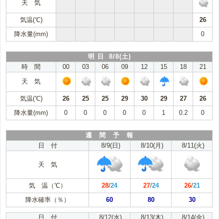
天 気
気温(℃)
26
降水量(mm)
0
明 日 8/8(土)
時 間
00
03
06
09
12
15
18
21
天 気
気温(℃)
26
25
25
29
30
29
27
26
降水量(mm)
0
0
0
0
0
1
0.2
0
週 間 予 報
日 付
8/9(日)
8/10(月)
8/11(火)
天 気
気 温（℃）
28
/
24
27
/
24
26
/
21
降水確率（％）
60
80
30
日 付
8/12(水)
8/13(木)
8/14(金)