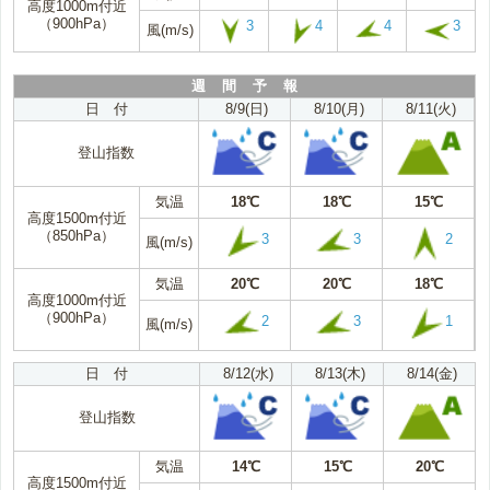
高度1000m付近
（900hPa）
3
4
4
3
風(m/s)
週 間 予 報
日 付
8/9(日)
8/10(月)
8/11(火)
登山指数
気温
18℃
18℃
15℃
高度1500m付近
（850hPa）
3
3
2
風(m/s)
気温
20℃
20℃
18℃
高度1000m付近
（900hPa）
2
3
1
風(m/s)
日 付
8/12(水)
8/13(木)
8/14(金)
登山指数
気温
14℃
15℃
20℃
高度1500m付近