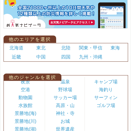
他のエリアを選択
北海道
東北
北陸
関東・甲信
東海
近畿
中国
四国
九州・沖縄
他のジャンルを選択
夜景
温泉
キャンプ場
空港
野球場
海釣り
動物園
サッカー場
サーフィン
水族館
高原・山
ゴルフ場
景勝地(海)
神社・寺
景勝地(川)
お城
景勝地(湖)
世界遺産