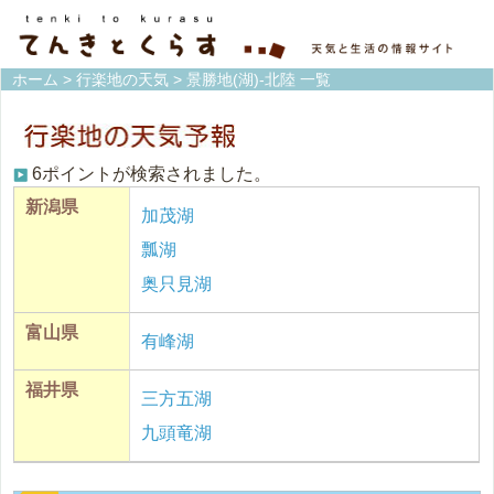
ホーム
>
行楽地の天気
> 景勝地(湖)-北陸 一覧
6ポイントが検索されました。
新潟県
加茂湖
瓢湖
奥只見湖
富山県
有峰湖
福井県
三方五湖
九頭竜湖