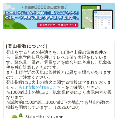
[登山指数について]
登山をするための快適さを、山頂や山麓の気象条件か
ら、気象学的知見を用いてレベル値で表現をしていま
す。降水量、風速、雲量などを総合的に考慮し、気象条
件を独自計算したものです。
また山頂付近の天気は麓付近とは異なる場合があります
ので、ご注意ください。
登山指数には火山の噴火に関する情報は含まれておりま
せん。
火山情報の詳細はこちら
をご確認ください。
※1000m以上の地点は、気象業務法により表示内容が異
なります。
※試験的に500m以上1000m以下の地点でも登山指数の
掲載を開始しています。（2026.04.30）
登山に適しています