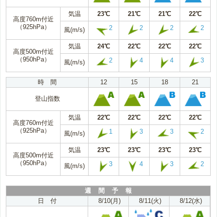
気温
23℃
21℃
21℃
22℃
高度760m付近
（925hPa）
2
2
2
2
風(m/s)
気温
24℃
22℃
22℃
22℃
高度500m付近
（950hPa）
2
4
4
3
風(m/s)
時 間
12
15
18
21
登山指数
気温
22℃
22℃
22℃
22℃
高度760m付近
（925hPa）
1
3
3
2
風(m/s)
気温
23℃
23℃
23℃
23℃
高度500m付近
（950hPa）
3
4
3
2
風(m/s)
週 間 予 報
日 付
8/10(月)
8/11(火)
8/12(水)