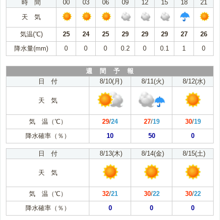
時 間
00
03
06
09
12
15
18
21
天 気
気温(℃)
25
24
25
29
29
29
27
26
降水量(mm)
0
0
0
0.2
0
0.1
1
0
週 間 予 報
日 付
8/10(月)
8/11(火)
8/12(水)
天 気
気 温（℃）
29
/
24
27
/
19
30
/
19
降水確率（％）
10
50
0
日 付
8/13(木)
8/14(金)
8/15(土)
天 気
気 温（℃）
32
/
21
30
/
22
30
/
22
降水確率（％）
0
0
0