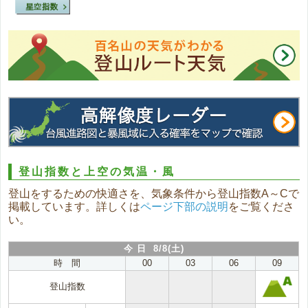
登山指数と上空の気温・風
登山をするための快適さを、気象条件から登山指数A～Cで
掲載しています。詳しくは
ページ下部の説明
をご覧くださ
い。
今 日 8/8(土)
時 間
00
03
06
09
登山指数