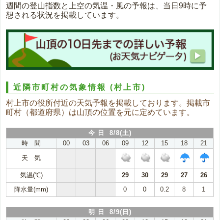
週間の登山指数と上空の気温・風の予報は、当日9時に予
想される状況を掲載しています。
近隣市町村の気象情報
(村上市)
村上市の役所付近の天気予報を掲載しております。掲載市
町村（都道府県）は山頂の位置を元に定めています。
今 日 8/8(土)
時 間
00
03
06
09
12
15
18
21
天 気
気温(℃)
29
30
29
27
26
降水量(mm)
0
0
0.2
8
1
明 日 8/9(日)