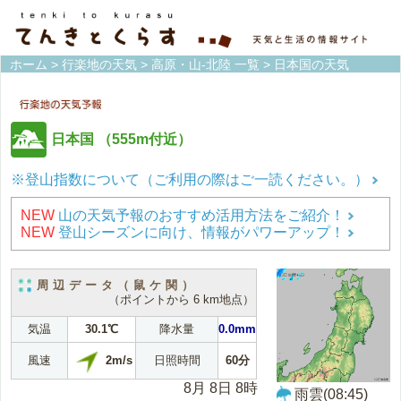
ホーム
>
行楽地の天気
>
高原・山-北陸 一覧
> 日本国の天気
日本国
（555m付近）
※登山指数について（ご利用の際はご一読ください。）
NEW
山の天気予報のおすすめ活用方法をご紹介！
NEW
登山シーズンに向け、情報がパワーアップ！
周辺データ（鼠ケ関）
（ポイントから 6 km地点）
気温
30.1℃
降水量
0.0mm
2m/s
風速
日照時間
60分
8月 8日 8時
雨雲(08:45)