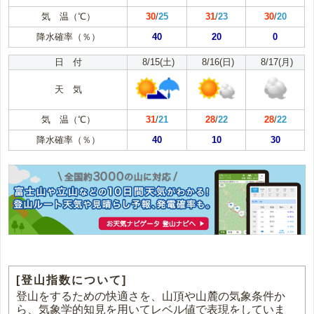
気 温（℃）
30
/
25
31
/
23
30
/
20
降水確率（％）
40
20
0
日 付
8/15(土)
8/16(日)
8/17(月)
天 気
気 温（℃）
31
/
21
28
/
22
28
/
22
降水確率（％）
40
10
30
[登山指数について]
登山をするための快適さを、山頂や山麓の気象条件か
ら、気象学的知見を用いてレベル値で表現をしていま