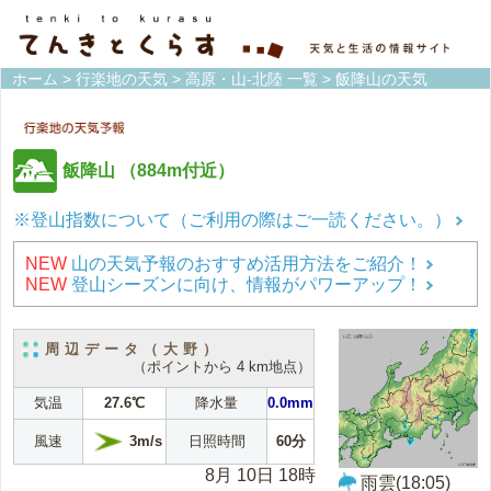
ホーム
>
行楽地の天気
>
高原・山-北陸 一覧
> 飯降山の天気
飯降山
（884m付近）
※登山指数について（ご利用の際はご一読ください。）
NEW
山の天気予報のおすすめ活用方法をご紹介！
NEW
登山シーズンに向け、情報がパワーアップ！
周辺データ（大野）
（ポイントから 4 km地点）
気温
27.6℃
降水量
0.0mm
3m/s
風速
日照時間
60分
8月 10日 18時
雨雲(18:05)