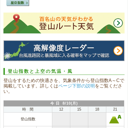
登山指数と上空の気温・風
登山をするための快適さを、気象条件から登山指数A～Cで
掲載しています。詳しくは
ページ下部の説明
をご覧くださ
い。
今 日 8/10(月)
時 間
12
15
18
21
登山指数