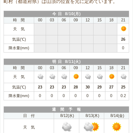
町村（都道府県）は山頂の位置を元に定めています。
今 日 8/10(月)
時 間
00
03
06
09
12
15
18
21
天 気
気温(℃)
26
降水量(mm)
0
明 日 8/11(火)
時 間
00
03
06
09
12
15
18
21
天 気
気温(℃)
23
23
23
28
30
29
27
25
降水量(mm)
0
0
0
0
0
0
0
0.2
週 間 予 報
日 付
8/12(水)
8/13(木)
8/14(金)
天 気