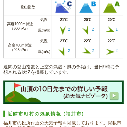
登山指数
気温
21℃
20℃
20℃
高度1000m付近
（900hPa）
2
2
1
風(m/s)
気温
23℃
22℃
22℃
高度760m付近
（925hPa）
2
2
2
風(m/s)
週間の登山指数と上空の気温・風の予報は、当日9時に予
想される状況を掲載しています。
近隣市町村の気象情報
(福井市)
福井市の役所付近の天気予報を掲載しております。掲載市