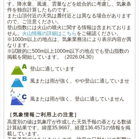
す。降水量、風速、雲量などを総合的に考慮し、気象条
件を独自計算したものです。
また山頂付近の天気は麓付近とは異なる場合があります
ので、ご注意ください。
登山指数には火山の噴火に関する情報は含まれておりま
せん。
火山情報の詳細はこちら
をご確認ください。
※1000m以上の地点は、気象業務法により表示内容が異
なります。
※試験的に500m以上1000m以下の地点でも登山指数の
掲載を開始しています。（2026.04.30）
登山に適しています
風または雨が強く、やや登山に適していませ
ん
風または雨が強く、登山に適していません
［気象情報ご利用上の注意］
高度別の値は気象庁が作成した天気予報の基となる数値
計算結果です。緯度35.9667、経度136.4571の情報を掲
載しています。