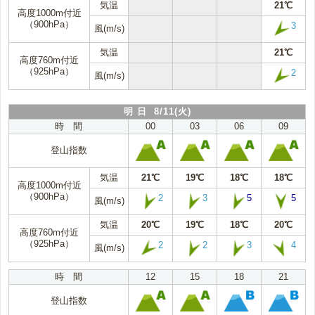
気温
21℃
高度1000m付近
（900hPa）
3
風(m/s)
気温
21℃
高度760m付近
（925hPa）
2
風(m/s)
明 日 8/11(火)
時 間
00
03
06
09
登山指数
気温
21℃
19℃
18℃
18℃
高度1000m付近
（900hPa）
2
3
5
5
風(m/s)
気温
20℃
19℃
18℃
20℃
高度760m付近
（925hPa）
2
2
3
4
風(m/s)
時 間
12
15
18
21
登山指数