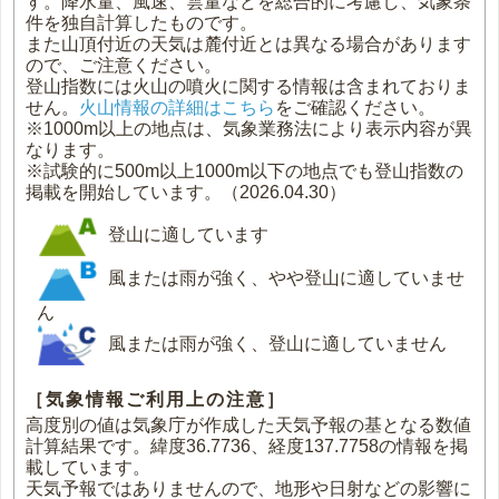
す。降水量、風速、雲量などを総合的に考慮し、気象条
件を独自計算したものです。
また山頂付近の天気は麓付近とは異なる場合があります
ので、ご注意ください。
登山指数には火山の噴火に関する情報は含まれておりま
せん。
火山情報の詳細はこちら
をご確認ください。
※1000m以上の地点は、気象業務法により表示内容が異
なります。
※試験的に500m以上1000m以下の地点でも登山指数の
掲載を開始しています。（2026.04.30）
登山に適しています
風または雨が強く、やや登山に適していませ
ん
風または雨が強く、登山に適していません
［気象情報ご利用上の注意］
高度別の値は気象庁が作成した天気予報の基となる数値
計算結果です。緯度36.7736、経度137.7758の情報を掲
載しています。
天気予報ではありませんので、地形や日射などの影響に