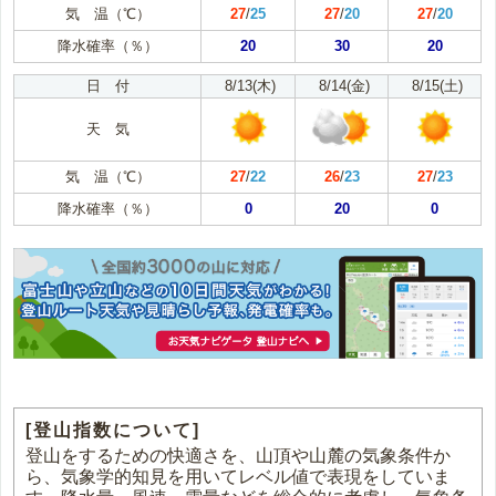
気 温（℃）
27
/
25
27
/
20
27
/
20
降水確率（％）
20
30
20
日 付
8/13(木)
8/14(金)
8/15(土)
天 気
気 温（℃）
27
/
22
26
/
23
27
/
23
降水確率（％）
0
20
0
[登山指数について]
登山をするための快適さを、山頂や山麓の気象条件か
ら、気象学的知見を用いてレベル値で表現をしていま