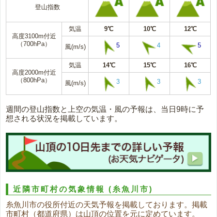
登山指数
気温
9℃
10℃
12℃
高度3100m付近
（700hPa）
5
4
5
風(m/s)
気温
14℃
15℃
16℃
高度2000m付近
（800hPa）
3
3
3
風(m/s)
週間の登山指数と上空の気温・風の予報は、当日9時に予
想される状況を掲載しています。
近隣市町村の気象情報
(糸魚川市)
糸魚川市の役所付近の天気予報を掲載しております。掲載
市町村（都道府県）は山頂の位置を元に定めています。