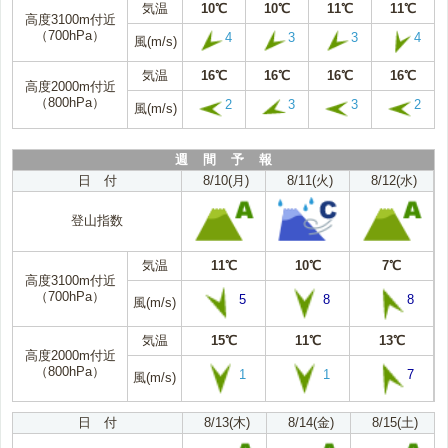
気温
10℃
10℃
11℃
11℃
高度3100m付近
（700hPa）
4
3
3
4
風(m/s)
気温
16℃
16℃
16℃
16℃
高度2000m付近
（800hPa）
2
3
3
2
風(m/s)
週 間 予 報
日 付
8/10(月)
8/11(火)
8/12(水)
登山指数
気温
11℃
10℃
7℃
高度3100m付近
（700hPa）
5
8
8
風(m/s)
気温
15℃
11℃
13℃
高度2000m付近
（800hPa）
1
1
7
風(m/s)
日 付
8/13(木)
8/14(金)
8/15(土)