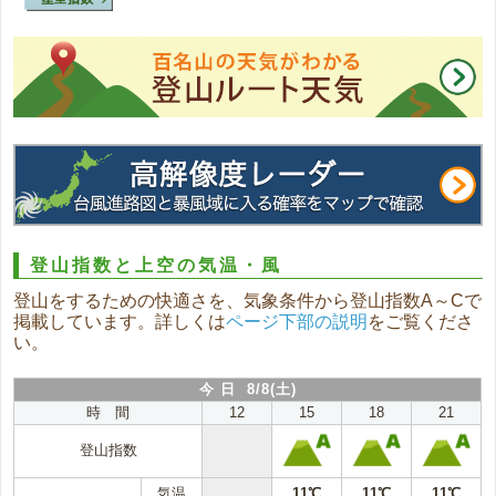
登山指数と上空の気温・風
登山をするための快適さを、気象条件から登山指数A～Cで
掲載しています。詳しくは
ページ下部の説明
をご覧くださ
い。
今 日 8/8(土)
時 間
12
15
18
21
登山指数
気温
11℃
11℃
11℃