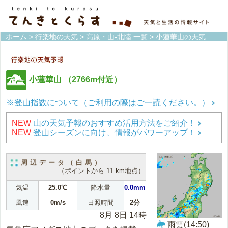
ホーム
>
行楽地の天気
>
高原・山-北陸 一覧
> 小蓮華山の天気
小蓮華山
（2766m付近）
※登山指数について（ご利用の際はご一読ください。）
NEW
山の天気予報のおすすめ活用方法をご紹介！
NEW
登山シーズンに向け、情報がパワーアップ！
周辺データ（白馬）
（ポイントから 11 km地点）
気温
25.0℃
降水量
0.0mm
風速
0m/s
日照時間
2分
8月 8日 14時
雨雲(14:50)