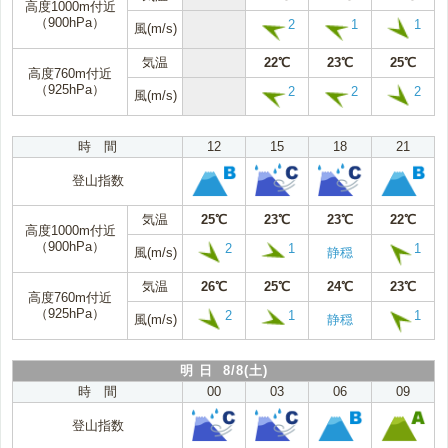
高度1000m付近
（900hPa）
2
1
1
風(m/s)
気温
22℃
23℃
25℃
高度760m付近
（925hPa）
2
2
2
風(m/s)
時 間
12
15
18
21
登山指数
気温
25℃
23℃
23℃
22℃
高度1000m付近
（900hPa）
2
1
1
風(m/s)
静穏
気温
26℃
25℃
24℃
23℃
高度760m付近
（925hPa）
2
1
1
風(m/s)
静穏
明 日 8/8(土)
時 間
00
03
06
09
登山指数