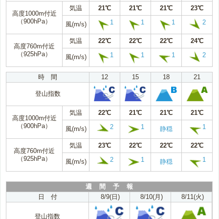
気温
21℃
21℃
21℃
23℃
高度1000m付近
（900hPa）
1
1
1
2
風(m/s)
気温
22℃
22℃
22℃
24℃
高度760m付近
（925hPa）
1
1
1
2
風(m/s)
時 間
12
15
18
21
登山指数
気温
22℃
21℃
21℃
21℃
高度1000m付近
（900hPa）
2
1
1
風(m/s)
静穏
気温
23℃
22℃
22℃
22℃
高度760m付近
（925hPa）
2
1
1
風(m/s)
静穏
週 間 予 報
日 付
8/9(日)
8/10(月)
8/11(火)
登山指数