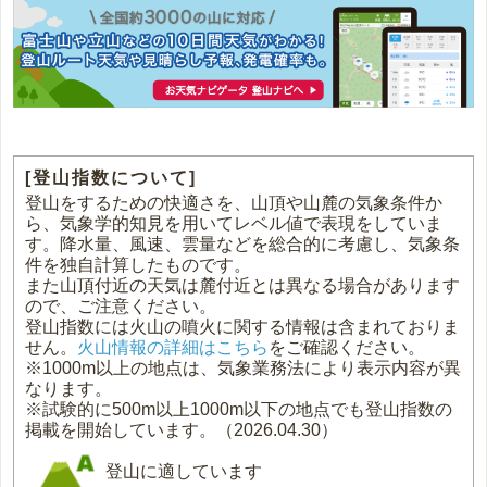
[登山指数について]
登山をするための快適さを、山頂や山麓の気象条件か
ら、気象学的知見を用いてレベル値で表現をしていま
す。降水量、風速、雲量などを総合的に考慮し、気象条
件を独自計算したものです。
また山頂付近の天気は麓付近とは異なる場合があります
ので、ご注意ください。
登山指数には火山の噴火に関する情報は含まれておりま
せん。
火山情報の詳細はこちら
をご確認ください。
※1000m以上の地点は、気象業務法により表示内容が異
なります。
※試験的に500m以上1000m以下の地点でも登山指数の
掲載を開始しています。（2026.04.30）
登山に適しています