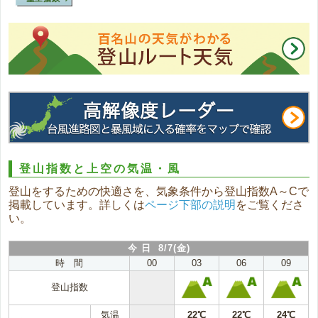
登山指数と上空の気温・風
登山をするための快適さを、気象条件から登山指数A～Cで
掲載しています。詳しくは
ページ下部の説明
をご覧くださ
い。
今 日 8/7(金)
時 間
00
03
06
09
登山指数
気温
22℃
22℃
24℃