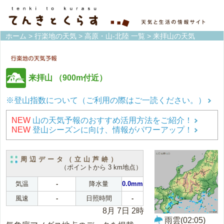
ホーム
>
行楽地の天気
>
高原・山-北陸 一覧
> 来拝山の天気
来拝山
（900m付近）
※登山指数について（ご利用の際はご一読ください。）
NEW
山の天気予報のおすすめ活用方法をご紹介！
NEW
登山シーズンに向け、情報がパワーアップ！
周辺データ（立山芦峅）
（ポイントから 3 km地点）
気温
-
降水量
0.0mm
風速
-
日照時間
-
8月 7日 2時
雨雲(02:05)