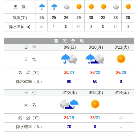
天 気
気温(℃)
25
25
26
29
30
28
28
26
降水量(mm)
5
1
0
0
0
0
0
0
週 間 予 報
日 付
8/9(日)
8/10(月)
8/11(火)
天 気
気 温（℃）
30
/
24
26
/
22
26
/
20
降水確率（％）
80
60
0
日 付
8/12(水)
8/13(木)
8/14(金)
天 気
-
気 温（℃）
24
/
19
33
/
21
-
/
-
降水確率（％）
70
0
-