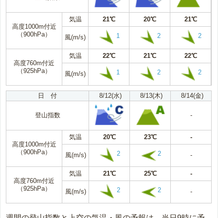
気温
21℃
20℃
21℃
高度1000m付近
（900hPa）
1
2
2
風(m/s)
気温
22℃
21℃
22℃
高度760m付近
（925hPa）
1
2
2
風(m/s)
日 付
8/12(水)
8/13(木)
8/14(金)
登山指数
-
気温
20℃
23℃
-
高度1000m付近
（900hPa）
2
2
風(m/s)
-
気温
21℃
25℃
-
高度760m付近
（925hPa）
2
2
風(m/s)
-
週間の登山指数と上空の気温・風の予報は、当日9時に予