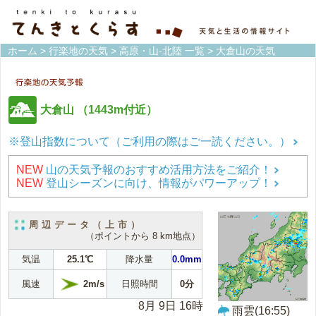
ホーム
>
行楽地の天気
>
高原・山-北陸 一覧
> 大倉山の天気
大倉山
（1443m付近）
※登山指数について（ご利用の際はご一読ください。）
NEW
山の天気予報のおすすめ活用方法をご紹介！
NEW
登山シーズンに向け、情報がパワーアップ！
周辺データ（上市）
（ポイントから 8 km地点）
気温
25.1℃
降水量
0.0mm
2m/s
風速
日照時間
0分
8月 9日 16時
雨雲(16:55)