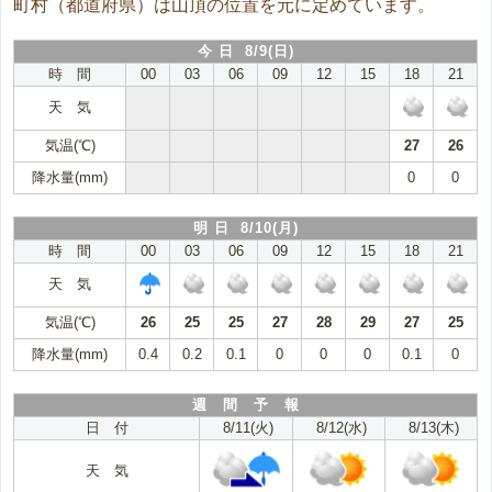
町村（都道府県）は山頂の位置を元に定めています。
今 日 8/9(日)
時 間
00
03
06
09
12
15
18
21
天 気
気温(℃)
27
26
降水量(mm)
0
0
明 日 8/10(月)
時 間
00
03
06
09
12
15
18
21
天 気
気温(℃)
26
25
25
27
28
29
27
25
降水量(mm)
0.4
0.2
0.1
0
0
0
0.1
0
週 間 予 報
日 付
8/11(火)
8/12(水)
8/13(木)
天 気