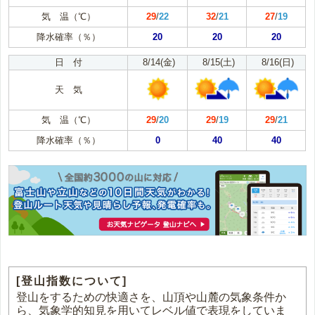
気 温（℃）
29
/
22
32
/
21
27
/
19
降水確率（％）
20
20
20
日 付
8/14(金)
8/15(土)
8/16(日)
天 気
気 温（℃）
29
/
20
29
/
19
29
/
21
降水確率（％）
0
40
40
[登山指数について]
登山をするための快適さを、山頂や山麓の気象条件か
ら、気象学的知見を用いてレベル値で表現をしていま