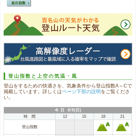
登山指数と上空の気温・風
登山をするための快適さを、気象条件から登山指数A～Cで
掲載しています。詳しくは
ページ下部の説明
をご覧くださ
い。
今 日 8/9(日)
時 間
12
15
18
21
登山指数