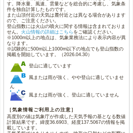
す。降水量、風速、雲量などを総合的に考慮し、気象条
件を独自計算したものです。
また山頂付近の天気は麓付近とは異なる場合があります
ので、ご注意ください。
登山指数には火山の噴火に関する情報は含まれておりま
せん。
火山情報の詳細はこちら
をご確認ください。
※1000m以上の地点は、気象業務法により表示内容が異
なります。
※試験的に500m以上1000m以下の地点でも登山指数の
掲載を開始しています。（2026.04.30）
登山に適しています
風または雨が強く、やや登山に適していませ
ん
風または雨が強く、登山に適していません
［気象情報ご利用上の注意］
高度別の値は気象庁が作成した天気予報の基となる数値
計算結果です。緯度36.6903、経度137.5067の情報を掲
載しています。