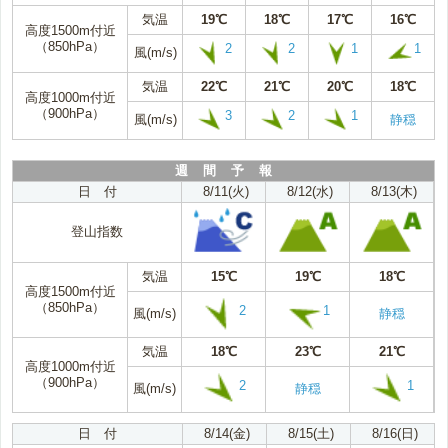
気温
19℃
18℃
17℃
16℃
高度1500m付近
（850hPa）
2
2
1
1
風(m/s)
気温
22℃
21℃
20℃
18℃
高度1000m付近
（900hPa）
3
2
1
風(m/s)
静穏
週 間 予 報
日 付
8/11(火)
8/12(水)
8/13(木)
登山指数
気温
15℃
19℃
18℃
高度1500m付近
（850hPa）
2
1
風(m/s)
静穏
気温
18℃
23℃
21℃
高度1000m付近
（900hPa）
2
1
風(m/s)
静穏
日 付
8/14(金)
8/15(土)
8/16(日)