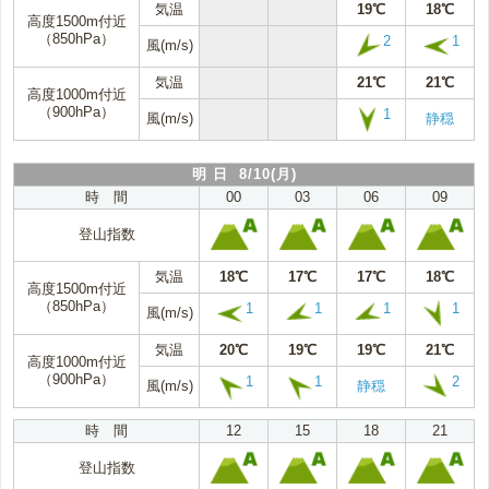
気温
19℃
18℃
高度1500m付近
（850hPa）
2
1
風(m/s)
気温
21℃
21℃
高度1000m付近
（900hPa）
1
風(m/s)
静穏
明 日 8/10(月)
時 間
00
03
06
09
登山指数
気温
18℃
17℃
17℃
18℃
高度1500m付近
（850hPa）
1
1
1
1
風(m/s)
気温
20℃
19℃
19℃
21℃
高度1000m付近
（900hPa）
1
1
2
風(m/s)
静穏
時 間
12
15
18
21
登山指数