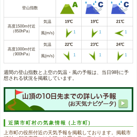
登山指数
気温
19℃
19℃
21℃
高度1500m付近
（850hPa）
1
1
1
風(m/s)
気温
22℃
23℃
24℃
高度1000m付近
（900hPa）
1
1
1
風(m/s)
週間の登山指数と上空の気温・風の予報は、当日9時に予
想される状況を掲載しています。
近隣市町村の気象情報
(上市町)
上市町の役所付近の天気予報を掲載しております。掲載市