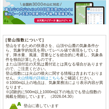
[登山指数について]
登山をするための快適さを、山頂や山麓の気象条件か
ら、気象学的知見を用いてレベル値で表現をしていま
す。降水量、風速、雲量などを総合的に考慮し、気象条
件を独自計算したものです。
また山頂付近の天気は麓付近とは異なる場合があります
ので、ご注意ください。
登山指数には火山の噴火に関する情報は含まれておりま
せん。
火山情報の詳細はこちら
をご確認ください。
※1000m以上の地点は、気象業務法により表示内容が異
なります。
※試験的に500m以上1000m以下の地点でも登山指数の
掲載を開始しています。（2026.04.30）
登山に適しています