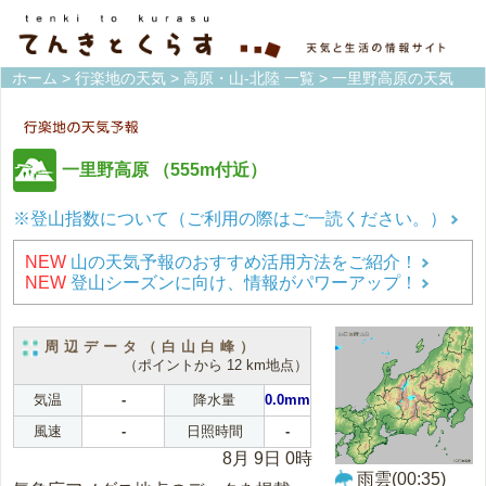
ホーム
>
行楽地の天気
>
高原・山-北陸 一覧
> 一里野高原の天気
一里野高原
（555m付近）
※登山指数について（ご利用の際はご一読ください。）
NEW
山の天気予報のおすすめ活用方法をご紹介！
NEW
登山シーズンに向け、情報がパワーアップ！
周辺データ（白山白峰）
（ポイントから 12 km地点）
気温
-
降水量
0.0mm
風速
-
日照時間
-
8月 9日 0時
雨雲(00:35)