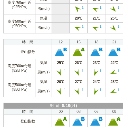
高度760m付近
（925hPa）
1
1
1
風(m/s)
気温
20℃
21℃
25℃
高度500m付近
（950hPa）
1
1
1
風(m/s)
時 間
12
15
18
21
登山指数
気温
25℃
26℃
23℃
22℃
高度760m付近
（925hPa）
1
1
1
1
風(m/s)
気温
26℃
27℃
24℃
23℃
高度500m付近
（950hPa）
1
1
1
1
風(m/s)
明 日 8/10(月)
時 間
00
03
06
09
登山指数