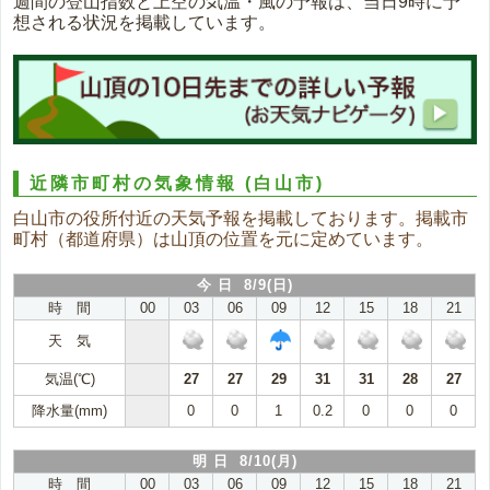
週間の登山指数と上空の気温・風の予報は、当日9時に予
想される状況を掲載しています。
近隣市町村の気象情報
(白山市)
白山市の役所付近の天気予報を掲載しております。掲載市
町村（都道府県）は山頂の位置を元に定めています。
今 日 8/9(日)
時 間
00
03
06
09
12
15
18
21
天 気
気温(℃)
27
27
29
31
31
28
27
降水量(mm)
0
0
1
0.2
0
0
0
明 日 8/10(月)
時 間
00
03
06
09
12
15
18
21