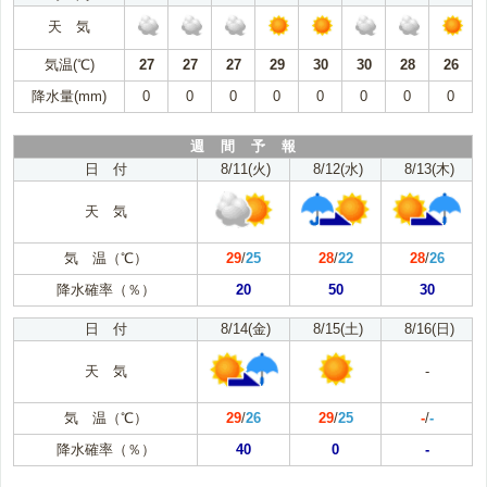
天 気
気温(℃)
27
27
27
29
30
30
28
26
降水量(mm)
0
0
0
0
0
0
0
0
週 間 予 報
日 付
8/11(火)
8/12(水)
8/13(木)
天 気
気 温（℃）
29
/
25
28
/
22
28
/
26
降水確率（％）
20
50
30
日 付
8/14(金)
8/15(土)
8/16(日)
天 気
-
気 温（℃）
29
/
26
29
/
25
-
/
-
降水確率（％）
40
0
-