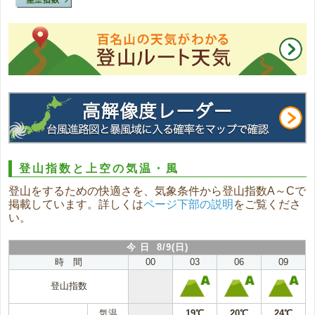
登山指数と上空の気温・風
登山をするための快適さを、気象条件から登山指数A～Cで
掲載しています。詳しくは
ページ下部の説明
をご覧くださ
い。
今 日 8/9(日)
時 間
00
03
06
09
登山指数
気温
19℃
20℃
24℃