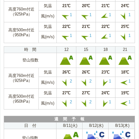
気温
21℃
20℃
21℃
24℃
高度760m付近
（925hPa）
1
1
1
1
風(m/s)
気温
22℃
21℃
22℃
25℃
高度500m付近
（950hPa）
1
1
1
1
風(m/s)
時 間
12
15
18
21
登山指数
気温
26℃
26℃
23℃
18℃
高度760m付近
（925hPa）
2
2
1
1
風(m/s)
気温
27℃
27℃
24℃
19℃
高度500m付近
（950hPa）
2
2
1
1
風(m/s)
週 間 予 報
日 付
8/11(火)
8/12(水)
8/13(木)
登山指数