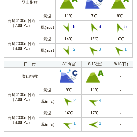
登山指数
気温
11℃
7℃
8℃
高度3100m付近
（700hPa）
8
8
5
風(m/s)
気温
14℃
13℃
16℃
高度2000m付近
（800hPa）
2
3
1
風(m/s)
日 付
8/14(金)
8/15(土)
8/16(日)
登山指数
-
気温
9℃
11℃
-
高度3100m付近
（700hPa）
2
4
風(m/s)
-
気温
16℃
17℃
-
高度2000m付近
（800hPa）
1
1
風(m/s)
-