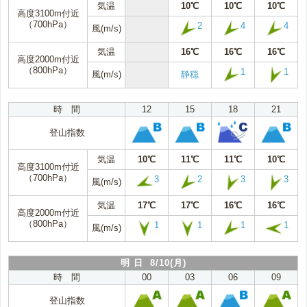
気温
10℃
10℃
10℃
高度3100m付近
（700hPa）
2
4
4
風(m/s)
気温
16℃
16℃
16℃
高度2000m付近
（800hPa）
1
1
風(m/s)
静穏
時 間
12
15
18
21
登山指数
気温
10℃
11℃
11℃
10℃
高度3100m付近
（700hPa）
3
2
3
3
風(m/s)
気温
17℃
17℃
16℃
16℃
高度2000m付近
（800hPa）
1
1
1
1
風(m/s)
明 日 8/10(月)
時 間
00
03
06
09
登山指数