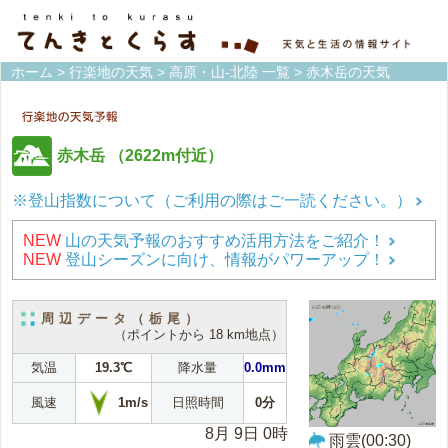
ホーム
>
行楽地の天気
>
高原・山-北陸 一覧
> 赤木岳の天気
赤木岳
（2622m付近）
※登山指数について（ご利用の際はご一読ください。）
NEW
山の天気予報のおすすめ活用方法をご紹介！
NEW
登山シーズンに向け、情報がパワーアップ！
周辺データ（栃尾）
（ポイントから 18 km地点）
気温
19.3℃
降水量
0.0mm
1m/s
風速
日照時間
0分
8月 9日 0時
雨雲(00:30)