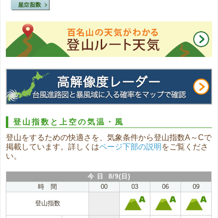
登山指数と上空の気温・風
登山をするための快適さを、気象条件から登山指数A～Cで
掲載しています。詳しくは
ページ下部の説明
をご覧くださ
い。
今 日 8/9(日)
時 間
00
03
06
09
登山指数