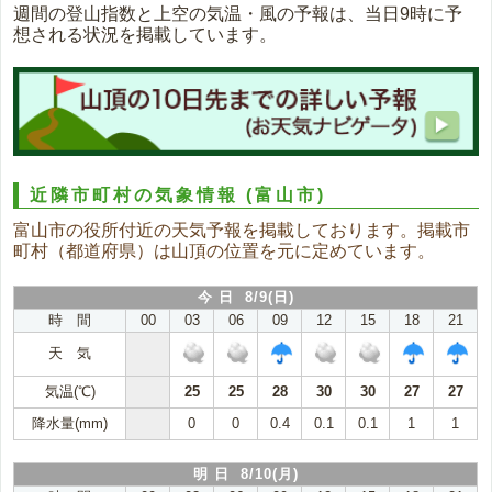
週間の登山指数と上空の気温・風の予報は、当日9時に予
想される状況を掲載しています。
近隣市町村の気象情報
(富山市)
富山市の役所付近の天気予報を掲載しております。掲載市
町村（都道府県）は山頂の位置を元に定めています。
今 日 8/9(日)
時 間
00
03
06
09
12
15
18
21
天 気
気温(℃)
25
25
28
30
30
27
27
降水量(mm)
0
0
0.4
0.1
0.1
1
1
明 日 8/10(月)