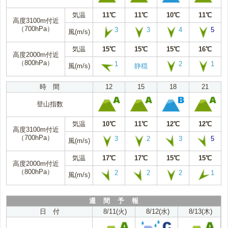
気温
11℃
11℃
10℃
11℃
高度3100m付近
（700hPa）
3
3
4
5
風(m/s)
気温
15℃
15℃
15℃
16℃
高度2000m付近
（800hPa）
1
2
1
風(m/s)
静穏
時 間
12
15
18
21
登山指数
気温
10℃
11℃
12℃
12℃
高度3100m付近
（700hPa）
3
2
3
5
風(m/s)
気温
17℃
17℃
15℃
15℃
高度2000m付近
（800hPa）
2
2
2
1
風(m/s)
週 間 予 報
日 付
8/11(火)
8/12(水)
8/13(木)