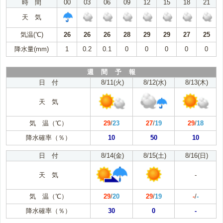
時 間
00
03
06
09
12
15
18
21
天 気
気温(℃)
26
26
26
28
29
29
27
25
降水量(mm)
1
0.2
0.1
0
0
0
0
0
週 間 予 報
日 付
8/11(火)
8/12(水)
8/13(木)
天 気
気 温（℃）
29
/
23
27
/
19
29
/
18
降水確率（％）
10
50
10
日 付
8/14(金)
8/15(土)
8/16(日)
天 気
-
気 温（℃）
29
/
20
29
/
19
-
/
-
降水確率（％）
30
0
-