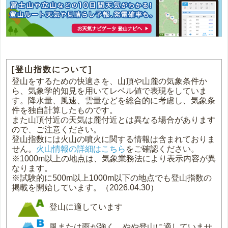
[登山指数について]
登山をするための快適さを、山頂や山麓の気象条件か
ら、気象学的知見を用いてレベル値で表現をしていま
す。降水量、風速、雲量などを総合的に考慮し、気象条
件を独自計算したものです。
また山頂付近の天気は麓付近とは異なる場合があります
ので、ご注意ください。
登山指数には火山の噴火に関する情報は含まれておりま
せん。
火山情報の詳細はこちら
をご確認ください。
※1000m以上の地点は、気象業務法により表示内容が異
なります。
※試験的に500m以上1000m以下の地点でも登山指数の
掲載を開始しています。（2026.04.30）
登山に適しています
風または雨が強く、やや登山に適していませ