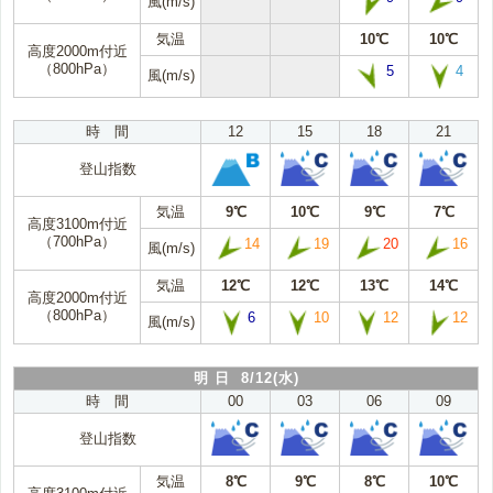
風(m/s)
気温
10℃
10℃
高度2000m付近
（800hPa）
5
4
風(m/s)
時 間
12
15
18
21
登山指数
気温
9℃
10℃
9℃
7℃
高度3100m付近
（700hPa）
14
19
20
16
風(m/s)
気温
12℃
12℃
13℃
14℃
高度2000m付近
（800hPa）
6
10
12
12
風(m/s)
明 日 8/12(水)
時 間
00
03
06
09
登山指数
気温
8℃
9℃
8℃
10℃