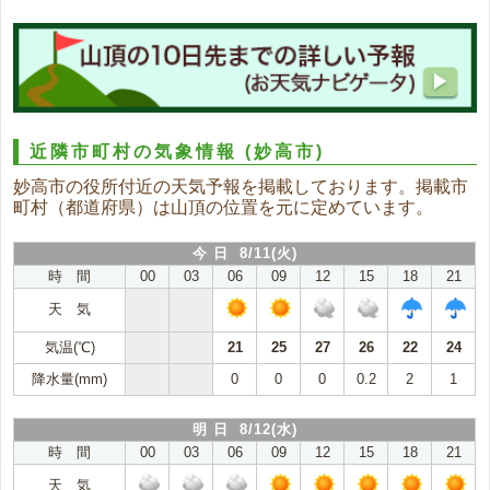
近隣市町村の気象情報
(妙高市)
妙高市の役所付近の天気予報を掲載しております。掲載市
町村（都道府県）は山頂の位置を元に定めています。
今 日 8/11(火)
時 間
00
03
06
09
12
15
18
21
天 気
気温(℃)
21
25
27
26
22
24
降水量(mm)
0
0
0
0.2
2
1
明 日 8/12(水)
時 間
00
03
06
09
12
15
18
21
天 気