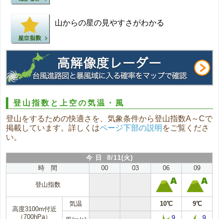
山からの星の見やすさがわかる
登山指数と上空の気温・風
登山をするための快適さを、気象条件から登山指数A～Cで
掲載しています。詳しくは
ページ下部の説明
をご覧くださ
い。
今 日 8/11(火)
時 間
00
03
06
09
登山指数
気温
10℃
9℃
高度3100m付近
（700hPa）
9
9