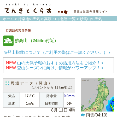
ホーム
>
行楽地の天気
>
高原・山-北陸 一覧
> 妙高山の天気
妙高山
（2454m付近）
※登山指数について（ご利用の際はご一読ください。）
NEW
山の天気予報のおすすめ活用方法をご紹介！
NEW
登山シーズンに向け、情報がパワーアップ！
周辺データ（関山）
（ポイントから 11 km地点）
気温
17.8℃
降水量
0.0mm
風速
1m/s
日照時間
0分
8月 11日 4時
雨雲(04:10)