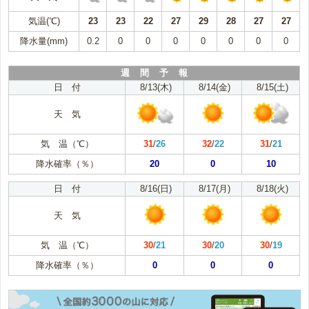
気温(℃)
23
23
22
27
29
28
27
27
降水量(mm)
0.2
0
0
0
0
0
0
0
週 間 予 報
日 付
8/13(木)
8/14(金)
8/15(土)
天 気
気 温（℃）
31
/
26
32
/
22
31
/
21
降水確率（％）
20
0
10
日 付
8/16(日)
8/17(月)
8/18(火)
天 気
気 温（℃）
30
/
21
30
/
20
30
/
19
降水確率（％）
0
0
0