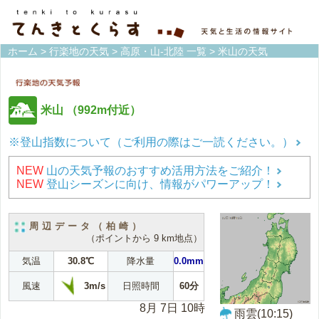
ホーム
>
行楽地の天気
>
高原・山-北陸 一覧
> 米山の天気
米山
（992m付近）
※登山指数について（ご利用の際はご一読ください。）
NEW
山の天気予報のおすすめ活用方法をご紹介！
NEW
登山シーズンに向け、情報がパワーアップ！
周辺データ（柏崎）
（ポイントから 9 km地点）
気温
30.8℃
降水量
0.0mm
3m/s
風速
日照時間
60分
8月 7日 10時
雨雲(10:15)