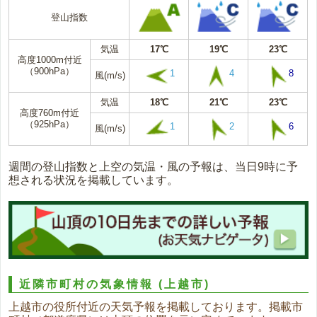
登山指数
気温
17℃
19℃
23℃
高度1000m付近
（900hPa）
1
4
8
風(m/s)
気温
18℃
21℃
23℃
高度760m付近
（925hPa）
1
2
6
風(m/s)
週間の登山指数と上空の気温・風の予報は、当日9時に予
想される状況を掲載しています。
近隣市町村の気象情報
(上越市)
上越市の役所付近の天気予報を掲載しております。掲載市