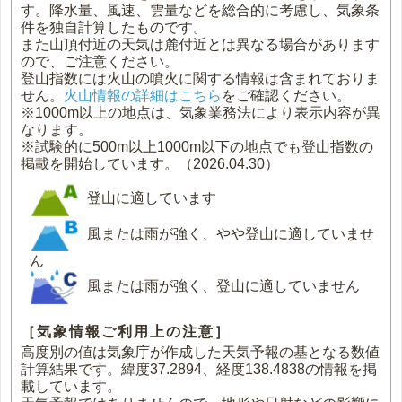
す。降水量、風速、雲量などを総合的に考慮し、気象条
件を独自計算したものです。
また山頂付近の天気は麓付近とは異なる場合があります
ので、ご注意ください。
登山指数には火山の噴火に関する情報は含まれておりま
せん。
火山情報の詳細はこちら
をご確認ください。
※1000m以上の地点は、気象業務法により表示内容が異
なります。
※試験的に500m以上1000m以下の地点でも登山指数の
掲載を開始しています。（2026.04.30）
登山に適しています
風または雨が強く、やや登山に適していませ
ん
風または雨が強く、登山に適していません
［気象情報ご利用上の注意］
高度別の値は気象庁が作成した天気予報の基となる数値
計算結果です。緯度37.2894、経度138.4838の情報を掲
載しています。