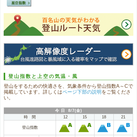
登山指数と上空の気温・風
登山をするための快適さを、気象条件から登山指数A～Cで
掲載しています。詳しくは
ページ下部の説明
をご覧くださ
い。
今 日 8/7(金)
時 間
12
15
18
21
登山指数