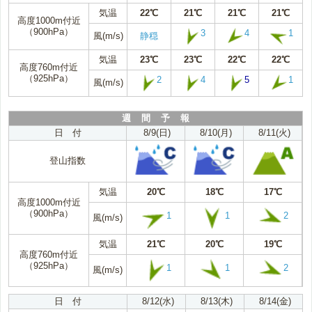
気温
22℃
21℃
21℃
21℃
高度1000m付近
（900hPa）
3
4
1
風(m/s)
静穏
気温
23℃
23℃
22℃
22℃
高度760m付近
（925hPa）
2
4
5
1
風(m/s)
週 間 予 報
日 付
8/9(日)
8/10(月)
8/11(火)
登山指数
気温
20℃
18℃
17℃
高度1000m付近
（900hPa）
1
1
2
風(m/s)
気温
21℃
20℃
19℃
高度760m付近
（925hPa）
1
1
2
風(m/s)
日 付
8/12(水)
8/13(木)
8/14(金)