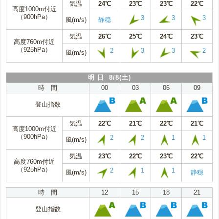
気温
24℃
23℃
23℃
22℃
高度1000m付近
（900hPa）
3
3
3
風(m/s)
静穏
気温
26℃
25℃
24℃
23℃
高度760m付近
（925hPa）
2
3
3
2
風(m/s)
明 日 8/8(土)
時 間
00
03
06
09
登山指数
気温
22℃
21℃
22℃
21℃
高度1000m付近
（900hPa）
2
2
1
1
風(m/s)
気温
23℃
22℃
23℃
22℃
高度760m付近
（925hPa）
2
1
1
風(m/s)
静穏
時 間
12
15
18
21
登山指数