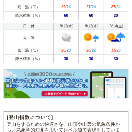
気 温（℃）
29
/
24
27
/
24
27
/
24
降水確率（％）
60
60
20
日 付
8/12(水)
8/13(木)
8/14(金)
天 気
気 温（℃）
26
/
23
28
/
22
33
/
23
降水確率（％）
30
30
30
[登山指数について]
登山をするための快適さを、山頂や山麓の気象条件か
ら、気象学的知見を用いてレベル値で表現をしていま