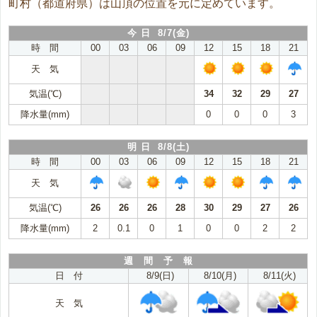
町村（都道府県）は山頂の位置を元に定めています。
今 日 8/7(金)
時 間
00
03
06
09
12
15
18
21
天 気
気温(℃)
34
32
29
27
降水量(mm)
0
0
0
3
明 日 8/8(土)
時 間
00
03
06
09
12
15
18
21
天 気
気温(℃)
26
26
26
28
30
29
27
26
降水量(mm)
2
0.1
0
1
0
0
2
2
週 間 予 報
日 付
8/9(日)
8/10(月)
8/11(火)
天 気