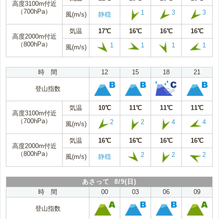
高度3100m付近
（700hPa）
1
3
3
風(m/s)
静穏
気温
17℃
16℃
16℃
16℃
高度2000m付近
（800hPa）
1
1
1
1
風(m/s)
時 間
12
15
18
21
登山指数
気温
10℃
11℃
11℃
11℃
高度3100m付近
（700hPa）
2
2
4
4
風(m/s)
気温
16℃
16℃
16℃
16℃
高度2000m付近
（800hPa）
2
2
2
風(m/s)
静穏
あさって 8/9(日)
時 間
00
03
06
09
登山指数