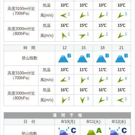
気温
10℃
10℃
10℃
10℃
高度3100m付近
（700hPa）
1
1
2
3
風(m/s)
気温
16℃
15℃
15℃
15℃
高度2000m付近
（800hPa）
1
1
1
1
風(m/s)
時 間
12
15
18
21
登山指数
気温
10℃
11℃
11℃
11℃
高度3100m付近
（700hPa）
3
4
4
4
風(m/s)
気温
16℃
16℃
16℃
16℃
高度2000m付近
（800hPa）
2
3
3
1
風(m/s)
週 間 予 報
日 付
8/10(月)
8/11(火)
8/12(水)
登山指数