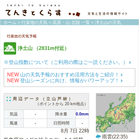
ホーム
>
行楽地の天気
>
高原・山-北陸 一覧
> 浄土山の天気
浄土山
（2831m付近）
※登山指数について（ご利用の際はご一読ください。）
NEW
山の天気予報のおすすめ活用方法をご紹介！
NEW
登山シーズンに向け、情報がパワーアップ！
周辺データ（立山芦峅）
（ポイントから 20 km地点）
気温
-
降水量
0.0mm
風速
-
日照時間
-
8月 7日 22時
雨雲(22:35)