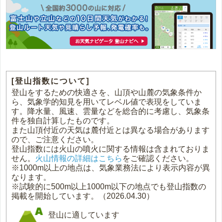
[登山指数について]
登山をするための快適さを、山頂や山麓の気象条件か
ら、気象学的知見を用いてレベル値で表現をしていま
す。降水量、風速、雲量などを総合的に考慮し、気象条
件を独自計算したものです。
また山頂付近の天気は麓付近とは異なる場合があります
ので、ご注意ください。
登山指数には火山の噴火に関する情報は含まれておりま
せん。
火山情報の詳細はこちら
をご確認ください。
※1000m以上の地点は、気象業務法により表示内容が異
なります。
※試験的に500m以上1000m以下の地点でも登山指数の
掲載を開始しています。（2026.04.30）
登山に適しています