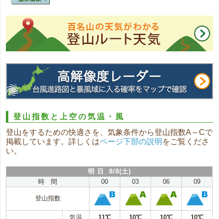
登山指数と上空の気温・風
登山をするための快適さを、気象条件から登山指数A～Cで
掲載しています。詳しくは
ページ下部の説明
をご覧くださ
い。
明 日 8/8(土)
時 間
00
03
06
09
登山指数
気温
11℃
10℃
10℃
10℃