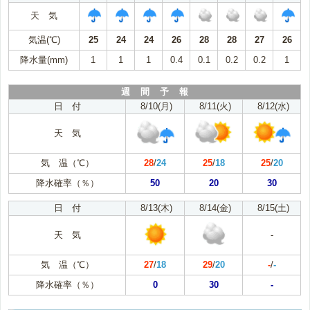
天 気
気温(℃)
25
24
24
26
28
28
27
26
降水量(mm)
1
1
1
0.4
0.1
0.2
0.2
1
週 間 予 報
日 付
8/10(月)
8/11(火)
8/12(水)
天 気
気 温（℃）
28
/
24
25
/
18
25
/
20
降水確率（％）
50
20
30
日 付
8/13(木)
8/14(金)
8/15(土)
天 気
-
気 温（℃）
27
/
18
29
/
20
-
/
-
降水確率（％）
0
30
-