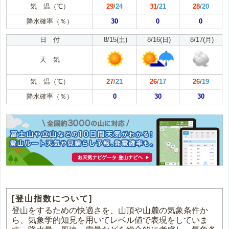
気 温（℃）
29
/
24
31
/
21
28
/
20
降水確率（％）
30
0
0
日 付
8/15(土)
8/16(日)
8/17(月)
天 気
気 温（℃）
27
/
21
26
/
17
26
/
19
降水確率（％）
0
30
30
[登山指数について]
登山をするための快適さを、山頂や山麓の気象条件か
ら、気象学的知見を用いてレベル値で表現をしていま