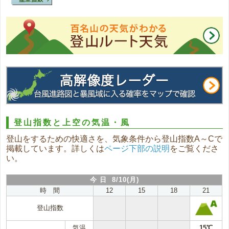
登山指数と上空の気温・風
登山をするための快適さを、気象条件から登山指数A～Cで
掲載しています。詳しくは
ページ下部の説明
をご覧くださ
い。
今 日 8/10(月)
時 間
12
15
18
21
登山指数
気温
15℃