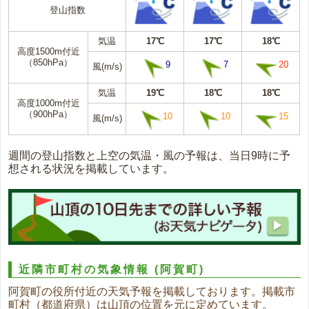
登山指数
気温
17℃
17℃
18℃
高度1500m付近
（850hPa）
9
7
20
風(m/s)
気温
19℃
18℃
18℃
高度1000m付近
（900hPa）
10
10
15
風(m/s)
週間の登山指数と上空の気温・風の予報は、当日9時に予
想される状況を掲載しています。
近隣市町村の気象情報
(阿賀町)
阿賀町の役所付近の天気予報を掲載しております。掲載市
町村（都道府県）は山頂の位置を元に定めています。