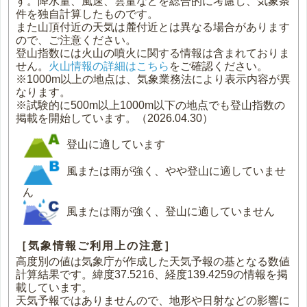
す。降水量、風速、雲量などを総合的に考慮し、気象条
件を独自計算したものです。
また山頂付近の天気は麓付近とは異なる場合があります
ので、ご注意ください。
登山指数には火山の噴火に関する情報は含まれておりま
せん。
火山情報の詳細はこちら
をご確認ください。
※1000m以上の地点は、気象業務法により表示内容が異
なります。
※試験的に500m以上1000m以下の地点でも登山指数の
掲載を開始しています。（2026.04.30）
登山に適しています
風または雨が強く、やや登山に適していませ
ん
風または雨が強く、登山に適していません
［気象情報ご利用上の注意］
高度別の値は気象庁が作成した天気予報の基となる数値
計算結果です。緯度37.5216、経度139.4259の情報を掲
載しています。
天気予報ではありませんので、地形や日射などの影響に