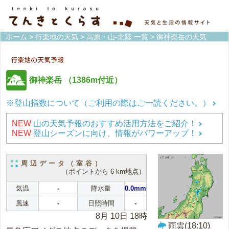
ホーム
>
行楽地の天気
>
高原・山-北陸 一覧
> 御神楽岳の天気
御神楽岳
（1386m付近）
※登山指数について（ご利用の際はご一読ください。）
NEW
山の天気予報のおすすめ活用方法をご紹介！
NEW
登山シーズンに向け、情報がパワーアップ！
周辺データ（室谷）
（ポイントから 6 km地点）
気温
-
降水量
0.0mm
風速
-
日照時間
-
8月 10日 18時
雨雲(18:10)