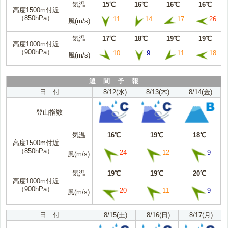
気温
15℃
16℃
16℃
16℃
高度1500m付近
（850hPa）
11
14
17
26
風(m/s)
気温
17℃
18℃
19℃
19℃
高度1000m付近
（900hPa）
10
9
11
18
風(m/s)
週 間 予 報
日 付
8/12(水)
8/13(木)
8/14(金)
登山指数
気温
16℃
19℃
18℃
高度1500m付近
（850hPa）
24
12
9
風(m/s)
気温
19℃
19℃
20℃
高度1000m付近
（900hPa）
20
11
9
風(m/s)
日 付
8/15(土)
8/16(日)
8/17(月)