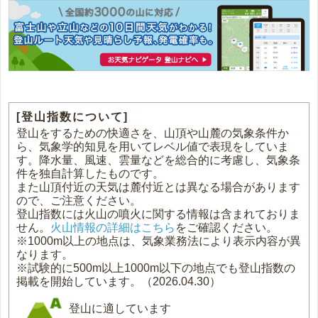
[登山指数について]
登山をするための快適さを、山頂や山麓の気象条件か
ら、気象学的知見を用いてレベル値で表現をしていま
す。降水量、風速、雲量などを総合的に考慮し、気象条
件を独自計算したものです。
また山頂付近の天気は麓付近とは異なる場合があります
ので、ご注意ください。
登山指数には火山の噴火に関する情報は含まれておりま
せん。
火山情報の詳細はこちら
をご確認ください。
※1000m以上の地点は、気象業務法により表示内容が異
なります。
※試験的に500m以上1000m以下の地点でも登山指数の
掲載を開始しています。（2026.04.30）
登山に適しています