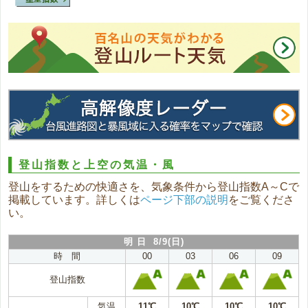
登山指数と上空の気温・風
登山をするための快適さを、気象条件から登山指数A～Cで
掲載しています。詳しくは
ページ下部の説明
をご覧くださ
い。
明 日 8/9(日)
時 間
00
03
06
09
登山指数
気温
11℃
10℃
10℃
10℃