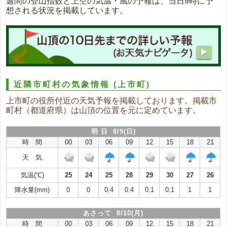
週間の登山指数と上空の気温・風の予報は、当日9時に予
想される状況を掲載しています。
近隣市町村の気象情報
(上市町)
上市町の役所付近の天気予報を掲載しております。掲載市
町村（都道府県）は山頂の位置を元に定めています。
明 日 8/9(日)
時 間
00
03
06
09
12
15
18
21
天 気
気温(℃)
25
24
25
28
29
30
27
26
降水量(mm)
0
0
0.4
0.4
0.1
0.1
1
1
あさって 8/10(月)
時 間
00
03
06
09
12
15
18
21