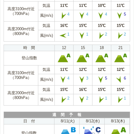
気温
11℃
11℃
10℃
11℃
高度3100m付近
（700hPa）
4
4
4
5
風(m/s)
気温
16℃
15℃
15℃
15℃
高度2000m付近
（800hPa）
1
1
2
2
風(m/s)
時 間
12
15
18
21
登山指数
気温
11℃
12℃
12℃
12℃
高度3100m付近
（700hPa）
4
3
5
6
風(m/s)
気温
15℃
16℃
15℃
15℃
高度2000m付近
（800hPa）
2
2
1
1
風(m/s)
週 間 予 報
日 付
8/11(火)
8/12(水)
8/13(木)
登山指数