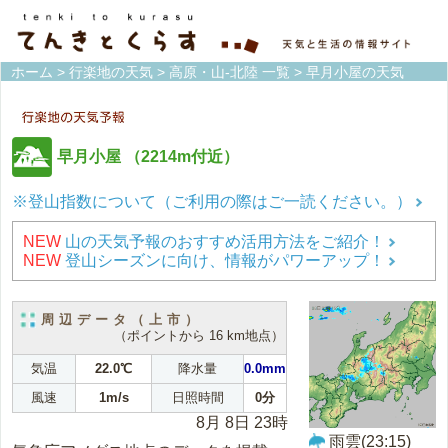
ホーム
>
行楽地の天気
>
高原・山-北陸 一覧
> 早月小屋の天気
早月小屋
（2214m付近）
※登山指数について（ご利用の際はご一読ください。）
NEW
山の天気予報のおすすめ活用方法をご紹介！
NEW
登山シーズンに向け、情報がパワーアップ！
周辺データ（上市）
（ポイントから 16 km地点）
気温
22.0℃
降水量
0.0mm
風速
1m/s
日照時間
0分
8月 8日 23時
雨雲(23:15)