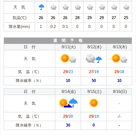
天 気
気温(℃)
26
26
26
28
29
29
27
25
降水量(mm)
1
0.2
0.1
0
0
0
0
0
週 間 予 報
日 付
8/11(火)
8/12(水)
8/13(木)
天 気
気 温（℃）
29
/
23
27
/
19
29
/
18
降水確率（％）
10
50
10
日 付
8/14(金)
8/15(土)
8/16(日)
天 気
-
気 温（℃）
29
/
20
29
/
19
-
/
-
降水確率（％）
30
0
-