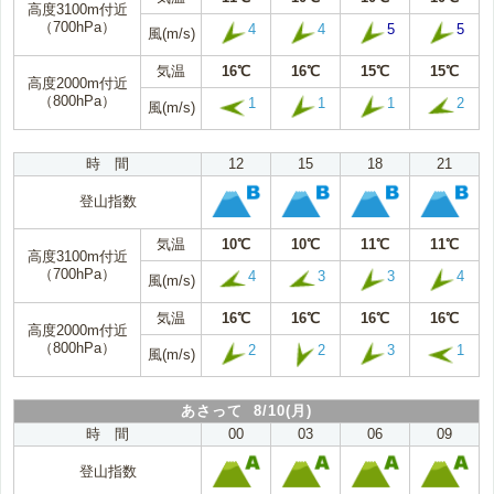
高度3100m付近
（700hPa）
4
4
5
5
風(m/s)
気温
16℃
16℃
15℃
15℃
高度2000m付近
（800hPa）
1
1
1
2
風(m/s)
時 間
12
15
18
21
登山指数
気温
10℃
10℃
11℃
11℃
高度3100m付近
（700hPa）
4
3
3
4
風(m/s)
気温
16℃
16℃
16℃
16℃
高度2000m付近
（800hPa）
2
2
3
1
風(m/s)
あさって 8/10(月)
時 間
00
03
06
09
登山指数