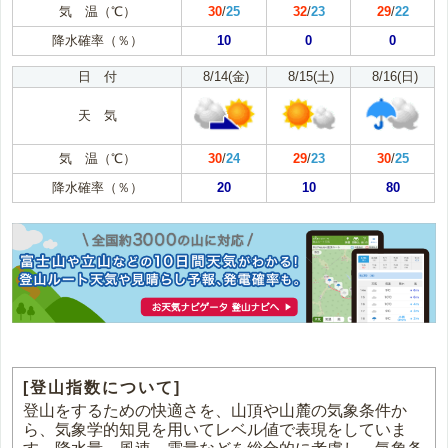
気 温（℃）
30
/
25
32
/
23
29
/
22
降水確率（％）
10
0
0
日 付
8/14(金)
8/15(土)
8/16(日)
天 気
気 温（℃）
30
/
24
29
/
23
30
/
25
降水確率（％）
20
10
80
[登山指数について]
登山をするための快適さを、山頂や山麓の気象条件か
ら、気象学的知見を用いてレベル値で表現をしていま