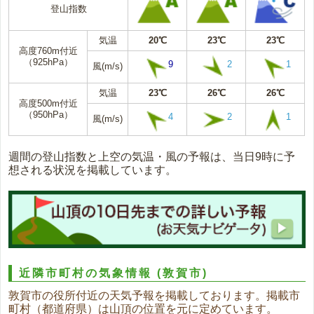
登山指数
気温
20℃
23℃
23℃
高度760m付近
（925hPa）
9
2
1
風(m/s)
気温
23℃
26℃
26℃
高度500m付近
（950hPa）
4
2
1
風(m/s)
週間の登山指数と上空の気温・風の予報は、当日9時に予
想される状況を掲載しています。
近隣市町村の気象情報
(敦賀市)
敦賀市の役所付近の天気予報を掲載しております。掲載市
町村（都道府県）は山頂の位置を元に定めています。