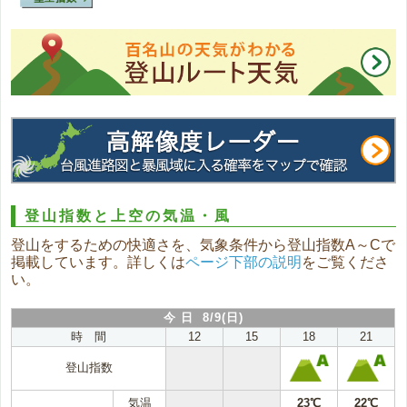
登山指数と上空の気温・風
登山をするための快適さを、気象条件から登山指数A～Cで
掲載しています。詳しくは
ページ下部の説明
をご覧くださ
い。
今 日 8/9(日)
時 間
12
15
18
21
登山指数
気温
23℃
22℃