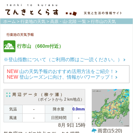
ホーム
>
行楽地の天気
>
高原・山-北陸 一覧
> 行市山の天気
行市山
（660m付近）
※登山指数について（ご利用の際はご一読ください。）
NEW
山の天気予報のおすすめ活用方法をご紹介！
NEW
登山シーズンに向け、情報がパワーアップ！
周辺データ（柳ケ瀬）
（ポイントから 2 km地点）
気温
-
降水量
0.0mm
風速
-
日照時間
-
8月 9日 15時
雨雲(15:20)