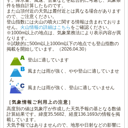
す。降水量、風速、雲量などを総合的に考慮し、気象条
件を独自計算したものです。
また山頂付近の天気は麓付近とは異なる場合があります
ので、ご注意ください。
登山指数には火山の噴火に関する情報は含まれておりま
せん。
火山情報の詳細はこちら
をご確認ください。
※1000m以上の地点は、気象業務法により表示内容が異
なります。
※試験的に500m以上1000m以下の地点でも登山指数の
掲載を開始しています。（2026.04.30）
登山に適しています
風または雨が強く、やや登山に適していませ
ん
風または雨が強く、登山に適していません
［気象情報ご利用上の注意］
高度別の値は気象庁が作成した天気予報の基となる数値
計算結果です。緯度35.5682、経度136.1693の情報を掲
載しています。
天気予報ではありませんので、地形や日射などの影響に