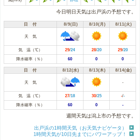
今日明日天気は出戸浜の予想です。
日 付
8/9(日)
8/10(月)
8/11(火)
天 気
気 温（℃）
29
/
24
28
/
20
29
/
20
降水確率（％）
60
0
0
日 付
8/12(水)
8/13(木)
8/14(金)
天 気
-
気 温（℃）
27
/
18
30
/
25
-
/
-
降水確率（％）
60
0
-
週間天気は潟上市の予想です。
出戸浜の1時間天気（お天気ナビゲータ）
1時間天気が10日先までにパワーアップ！