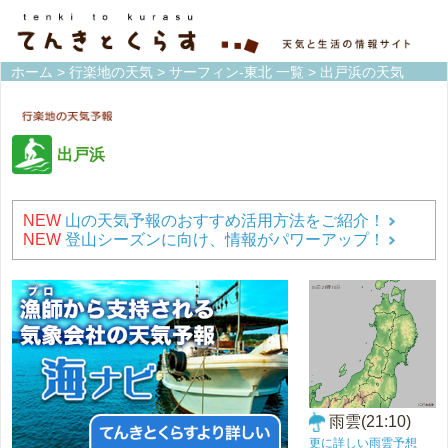
ホーム
>
行楽地の天気
>
サーフィン-東北 一覧
> 出戸浜の天気
出戸浜
NEW
山の天気予報のおすすめ活用方法をご紹介！
NEW
登山シーズンに向け、情報がパワーアップ！
雨雲(21:10)
更に詳しい雨雲予想