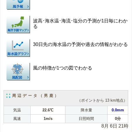
波高･海水温･海流･塩分の予測が1日毎にわか
る
30日先の海水温の予測や過去の情報がわかる
風の特徴が1つの図でわかる
周辺データ（男鹿）
（ポイントから 13 km地点）
気温
22.6℃
降水量
0.0mm
風速
1m/s
日照時間
0分
8月 6日 21時