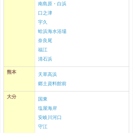
南島原・白浜
口之津
宇久
蛤浜海水浴場
奈良尾
福江
清石浜
熊本
天草高浜
郷土資料館前
大分
国東
塩屋海岸
安岐川河口
守江