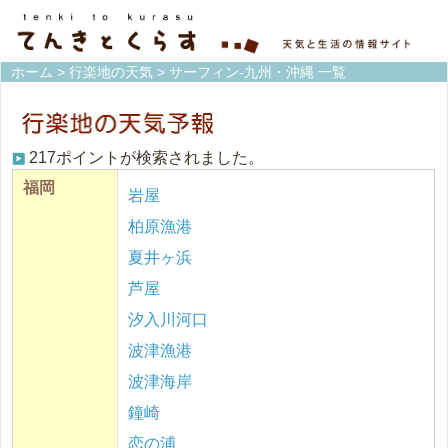
ホーム
>
行楽地の天気
> サーフィン-九州・沖縄 一覧
217ポイントが検索されました。
福岡
岩屋
柏原漁港
夏井ヶ浜
芦屋
汐入川河口
波津漁港
波津海岸
鐘崎
恋の浦