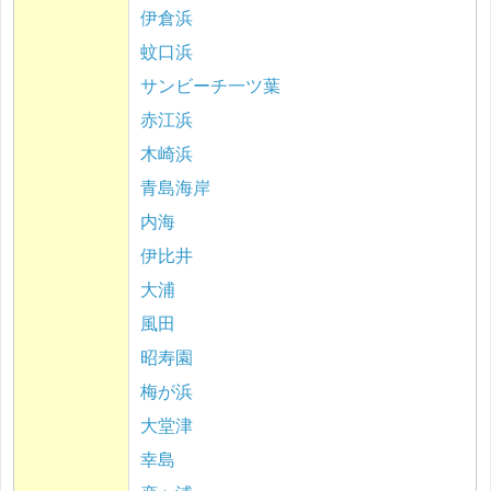
伊倉浜
蚊口浜
サンビーチ一ツ葉
赤江浜
木崎浜
青島海岸
内海
伊比井
大浦
風田
昭寿園
梅が浜
大堂津
幸島