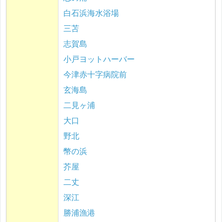
白石浜海水浴場
三苫
志賀島
小戸ヨットハーバー
今津赤十字病院前
玄海島
二見ヶ浦
大口
野北
幣の浜
芥屋
二丈
深江
勝浦漁港