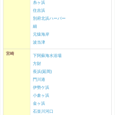
糸ヶ浜
住吉浜
別府北浜ハーバー
細
元猿海岸
波当津
宮崎
下阿蘇海水浴場
方財
長浜(延岡)
門川港
伊勢ケ浜
小倉ヶ浜
金ヶ浜
石並川河口