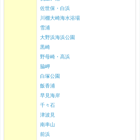
佐世保・白浜
川棚大崎海水浴場
雪浦
大野浜海浜公園
黒崎
野母崎・高浜
脇岬
白塚公園
飯香浦
早見海岸
千々石
津波見
南串山
前浜