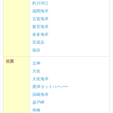
釣川河口
福間海岸
古賀海岸
新宮海岸
奈多海岸
百道浜
福吉
佐賀
立神
大友
大友海岸
唐津ヨットハーバー
浜崎海岸
波戸岬
串崎