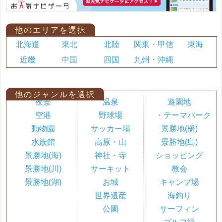
他のエリアを選択
北海道
東北
北陸
関東・甲信
東海
近畿
中国
四国
九州・沖縄
他のジャンルを選択
夜景
温泉
遊園地
空港
野球場
・テーマパーク
動物園
サッカー場
景勝地(橋)
水族館
高原・山
景勝地(島)
景勝地(海)
神社・寺
ショッピング
景勝地(川)
サーキット
教会
景勝地(湖)
お城
キャンプ場
世界遺産
海釣り
公園
サーフィン