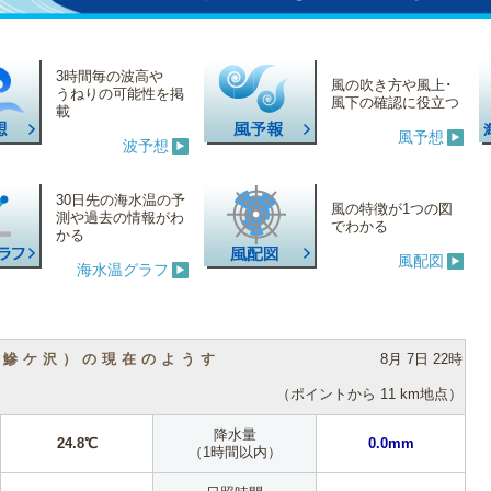
3時間毎の波高や
風の吹き方や風上･
うねりの可能性を掲
風下の確認に役立つ
載
風予想
波予想
30日先の海水温の予
風の特徴が1つの図
測や過去の情報がわ
でわかる
かる
風配図
海水温グラフ
（鰺ケ沢）の現在のようす
8月 7日 22時
（ポイントから 11 km地点）
降水量
24.8℃
0.0mm
（1時間以内）