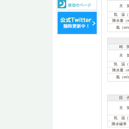
天 
気 温（
降水量（
風（m/
時 
天 
気 温（
降水量（
風（m/
日 
天 
気 温（
降水確率