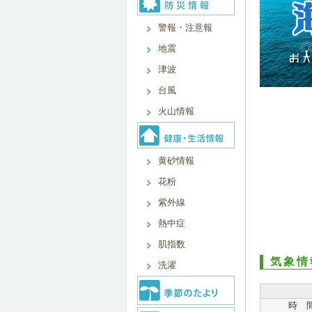
警報・注意報
地震
津波
台風
火山情報
黄砂情報
花粉
紫外線
熱中症
肌指数
気象情
洗濯
時 