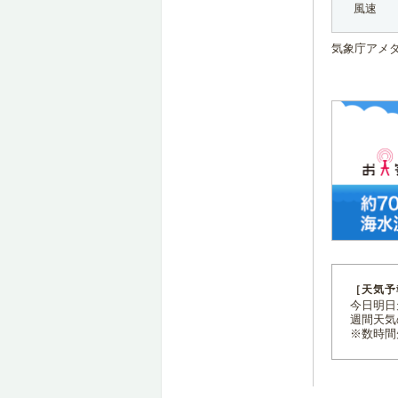
風速
気象庁アメ
［天気予
今日明日天
週間天気
※数時間