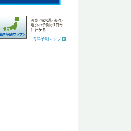
波高･海水温･海流･
塩分の予測が1日毎
にわかる
海洋予測マップ