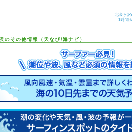
北金ヶ沢
1時間
沢のその他情報（天なび/海ナビ）