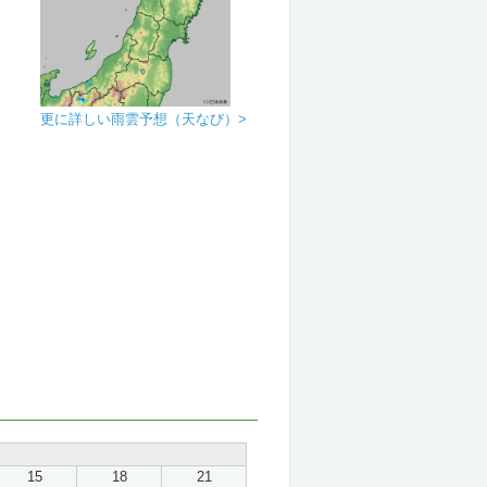
更に詳しい雨雲予想（天なび）>
15
18
21