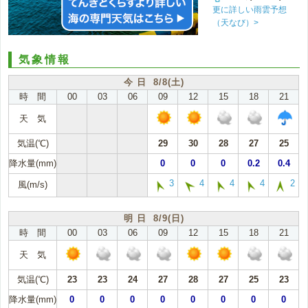
更に詳しい雨雲予想
（天なび）>
気象情報
今 日 8/8(土)
時 間
00
03
06
09
12
15
18
21
天 気
気温(℃)
29
30
28
27
25
降水量(mm)
0
0
0
0.2
0.4
3
4
4
4
2
風(m/s)
明 日 8/9(日)
時 間
00
03
06
09
12
15
18
21
天 気
気温(℃)
23
23
24
27
28
27
25
23
降水量(mm)
0
0
0
0
0
0
0
0