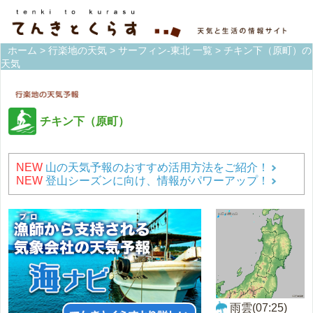
ホーム
>
行楽地の天気
>
サーフィン-東北 一覧
> チキン下（原町）の
天気
チキン下（原町）
NEW
山の天気予報のおすすめ活用方法をご紹介！
NEW
登山シーズンに向け、情報がパワーアップ！
雨雲(07:25)