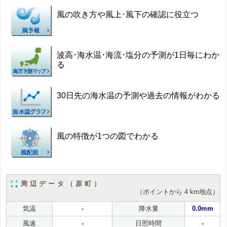
風の吹き方や風上･風下の確認に役立つ
波高･海水温･海流･塩分の予測が1日毎にわか
る
30日先の海水温の予測や過去の情報がわかる
風の特徴が1つの図でわかる
周辺データ（原町）
（ポイントから 4 km地点）
気温
-
降水量
0.0mm
風速
-
日照時間
-