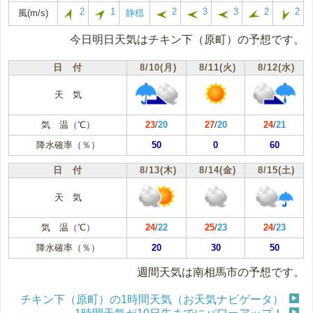
2
1
2
3
3
2
2
風(m/s)
静穏
今日明日天気はチキン下（原町）の予想です。
日 付
8/10(月)
8/11(火)
8/12(水)
天 気
気 温（℃）
23
/
20
27
/
20
24
/
21
降水確率（％）
50
0
60
日 付
8/13(木)
8/14(金)
8/15(土)
天 気
気 温（℃）
24
/
22
25
/
23
24
/
23
降水確率（％）
20
30
50
週間天気は南相馬市の予想です。
チキン下（原町）の1時間天気（お天気ナビゲータ）