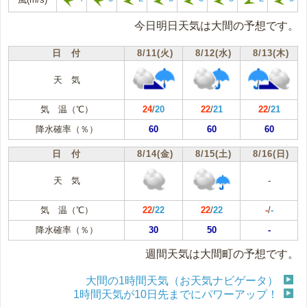
今日明日天気は大間の予想です。
日 付
8/11(火)
8/12(水)
8/13(木)
天 気
気 温（℃）
24
/
20
22
/
21
22
/
21
降水確率（％）
60
60
60
日 付
8/14(金)
8/15(土)
8/16(日)
天 気
-
気 温（℃）
22
/
22
22
/
22
-
/
-
降水確率（％）
30
50
-
週間天気は大間町の予想です。
大間の1時間天気（お天気ナビゲータ）
1時間天気が10日先までにパワーアップ！