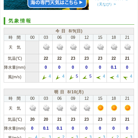
（天なび）>
気象情報
今 日 8/9(日)
時 間
00
03
06
09
12
15
18
21
天 気
気温(℃)
22
22
23
23
23
22
21
降水量(mm)
0
0
0
0
0
0.1
0
4
4
5
5
4
4
4
風(m/s)
明 日 8/10(月)
時 間
00
03
06
09
12
15
18
21
天 気
気温(℃)
20
20
21
23
23
23
23
21
降水量(mm)
0
0.1
0.1
0
0
0
0
0
4
3
2
3
3
3
2
3
風(m/s)