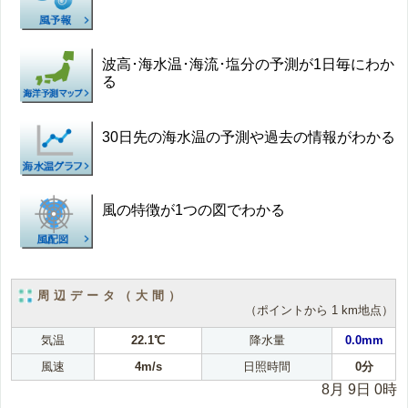
波高･海水温･海流･塩分の予測が1日毎にわか
る
30日先の海水温の予測や過去の情報がわかる
風の特徴が1つの図でわかる
周辺データ（大間）
（ポイントから 1 km地点）
気温
22.1℃
降水量
0.0mm
風速
4m/s
日照時間
0分
8月 9日 0時