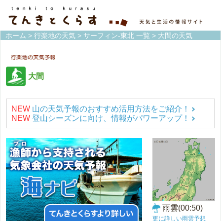
ホーム
>
行楽地の天気
>
サーフィン-東北 一覧
> 大間の天気
大間
NEW
山の天気予報のおすすめ活用方法をご紹介！
NEW
登山シーズンに向け、情報がパワーアップ！
雨雲(00:50)
更に詳しい雨雲予想