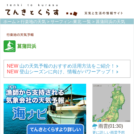
ホーム
>
行楽地の天気
>
サーフィン-東北 一覧
> 菖蒲田浜の天気
菖蒲田浜
NEW
山の天気予報のおすすめ活用方法をご紹介！
NEW
登山シーズンに向け、情報がパワーアップ！
雨雲(01:30)
更に詳しい雨雲予想