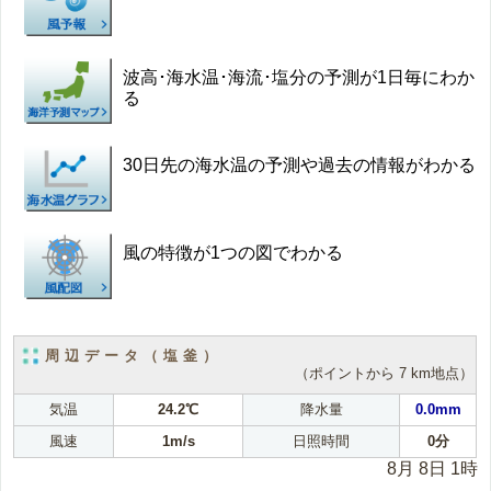
波高･海水温･海流･塩分の予測が1日毎にわか
る
30日先の海水温の予測や過去の情報がわかる
風の特徴が1つの図でわかる
周辺データ（塩釜）
（ポイントから 7 km地点）
気温
24.2℃
降水量
0.0mm
風速
1m/s
日照時間
0分
8月 8日 1時