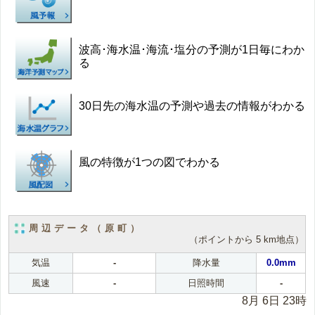
波高･海水温･海流･塩分の予測が1日毎にわか
る
30日先の海水温の予測や過去の情報がわかる
風の特徴が1つの図でわかる
周辺データ（原町）
（ポイントから 5 km地点）
気温
-
降水量
0.0mm
風速
-
日照時間
-
8月 6日 23時