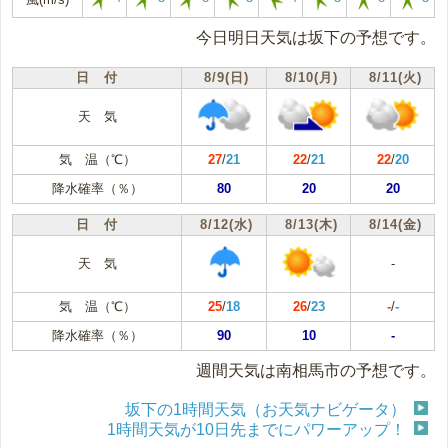
今日明日天気は坂下の予想です。
日 付
8/9(日)
8/10(月)
8/11(火)
天 気
気 温（℃）
27
/
21
22
/
21
22
/
20
降水確率（％）
80
20
20
日 付
8/12(水)
8/13(木)
8/14(金)
天 気
-
気 温（℃）
25
/
18
26
/
23
-
/
-
降水確率（％）
90
10
-
週間天気は南相馬市の予想です。
坂下の1時間天気（お天気ナビゲータ）
1時間天気が10日先までにパワーアップ！