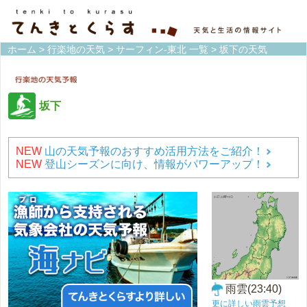
ホーム
>
行楽地の天気
>
サーフィン-東北 一覧
> 坂下の天気
坂下
NEW
山の天気予報のおすすめ活用方法をご紹介！
NEW
登山シーズンに向け、情報がパワーアップ！
雨雲(23:40)
更に詳しい雨雲予想