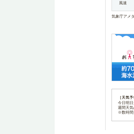
風速
気象庁アメ
［天気予
今日明日天
週間天気
※数時間