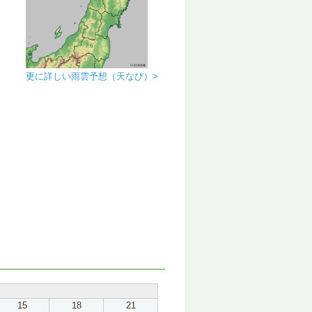
更に詳しい雨雲予想（天なび）>
15
18
21