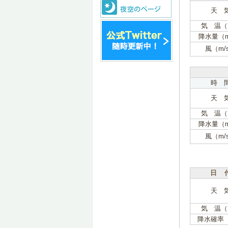
天 
気 温（
降水量（
風（m/
時 
天 
気 温（
降水量（
風（m/
日 
天 
気 温（
降水確率