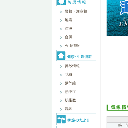
警報・注意報
地震
津波
台風
火山情報
黄砂情報
花粉
紫外線
熱中症
肌指数
気象情
洗濯
時 