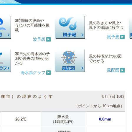
3時間毎の波高や
風の吹き方や風上･
うねりの可能性を掲
風下の確認に役立つ
載
風予想
波予想
30日先の海水温の予
風の特徴が1つの図
測や過去の情報がわ
でわかる
かる
風配図
海水温グラフ
（種市）の現在のようす
8月 7日 10時
（ポイントから 10 km地点）
降水量
26.2℃
0.0mm
（1時間以内）