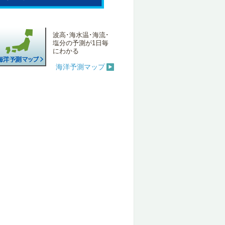
波高･海水温･海流･
塩分の予測が1日毎
にわかる
海洋予測マップ