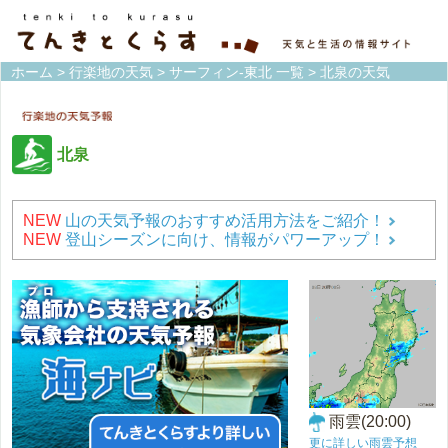
ホーム
>
行楽地の天気
>
サーフィン-東北 一覧
> 北泉の天気
北泉
NEW
山の天気予報のおすすめ活用方法をご紹介！
NEW
登山シーズンに向け、情報がパワーアップ！
雨雲(20:00)
更に詳しい雨雲予想