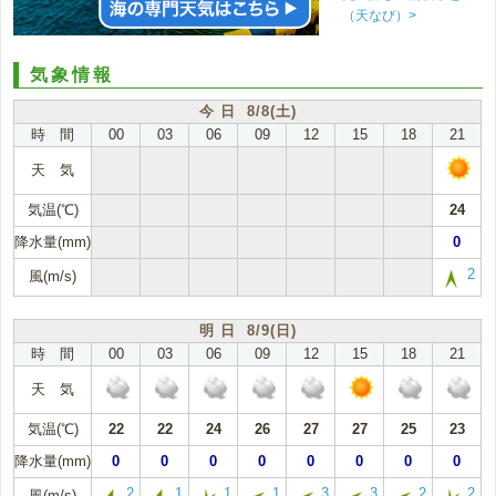
（天なび）>
気象情報
今 日 8/8(土)
時 間
00
03
06
09
12
15
18
21
天 気
気温(℃)
24
降水量(mm)
0
2
風(m/s)
明 日 8/9(日)
時 間
00
03
06
09
12
15
18
21
天 気
気温(℃)
22
22
24
26
27
27
25
23
降水量(mm)
0
0
0
0
0
0
0
0
2
1
1
1
3
3
2
2
風(m/s)