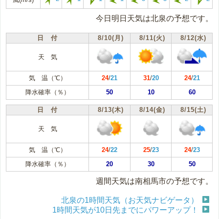
今日明日天気は北泉の予想です。
日 付
8/10(月)
8/11(火)
8/12(水)
天 気
気 温（℃）
24
/
21
31
/
20
24
/
21
降水確率（％）
50
10
60
日 付
8/13(木)
8/14(金)
8/15(土)
天 気
気 温（℃）
24
/
22
25
/
23
24
/
23
降水確率（％）
20
30
50
週間天気は南相馬市の予想です。
北泉の1時間天気（お天気ナビゲータ）
1時間天気が10日先までにパワーアップ！