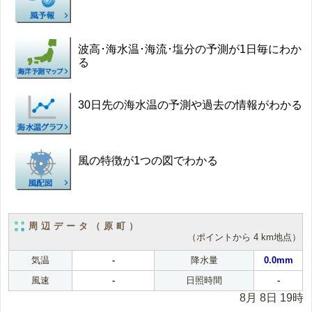
波高･海水温･海流･塩分の予測が1日毎にわか
る
30日先の海水温の予測や過去の情報がわかる
風の特徴が1つの図でわかる
周辺データ（原町）
（ポイントから 4 km地点）
気温
-
降水量
0.0mm
風速
-
日照時間
-
8月 8日 19時