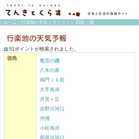
ホーム
>
行楽地の天気
> サーフィン-四国 一覧
51ポイントが検索されました。
徳島
竜宮の磯
八木の鼻
鳴門ＪＡ前
大手海岸
月見ヶ丘
吉野川河口
沖洲
小松海岸
那賀川河口