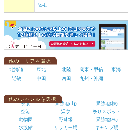
宿毛
他のエリアを選択
北海道
東北
北陸
関東・甲信
東海
近畿
中国
四国
九州・沖縄
他のジャンルを選択
夜景
景勝地(山)
景勝地(橋)
空港
温泉
祭りスポット
動物園
野球場
景勝地(島)
水族館
サッカー場
キャンプ場