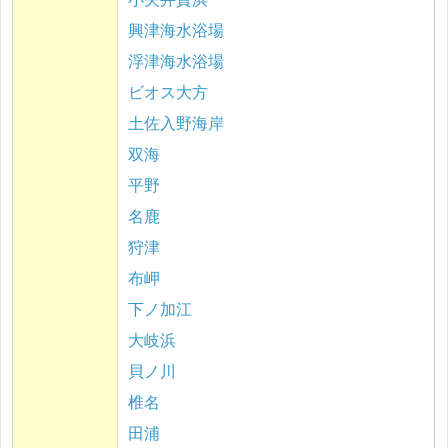
興津海水浴場
浮津海水浴場
ビオス大方
土佐入野海岸
双海
平野
名鹿
狩津
布岬
下ノ加江
大岐浜
貝ノ川
椎名
田浦