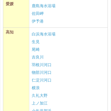
愛媛
鹿島海水浴場
佐田岬
伊予港
高知
白浜海水浴場
生見
尾崎
吉良川
羽根川河口
物部川河口
仁淀川河口
横浪
久礼大野
上ノ加江
小矢井賀浜