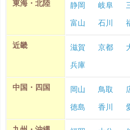
東海・北陸
静岡
岐阜
富山
石川
近畿
滋賀
京都
兵庫
中国・四国
岡山
鳥取
徳島
香川
九州・沖縄