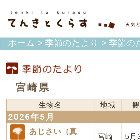
ホーム
>
季節のたより
> 季節の
宮崎県
生物名
地域
観
2026年5月
あじさい（真
宮崎
5月