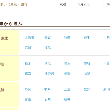
京都
5月28日
1
さい（真花）開花
県から選ぶ
北海道
青森
秋田
岩手
山形
・東北
宮城
福島
栃木
群馬
埼玉
茨城
千葉
甲信
東京
神奈川
長野
山梨
静岡
岐阜
三重
愛知
新潟
北陸
富山
石川
福井