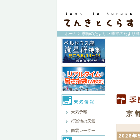
ホーム
>
季節のたより
> 季節のたより詳
天気予報
京
行楽地の天気
雨雲レーダー
2026年