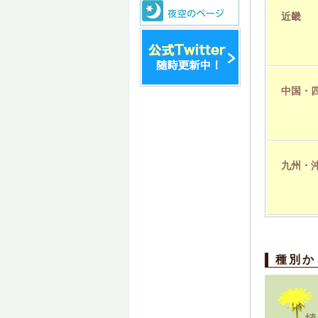
近畿
中国・
九州・
種別か