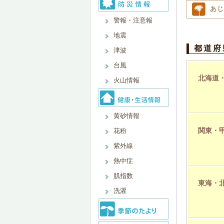
あじ
警報・注意報
地震
都道府
津波
台風
北海道
火山情報
黄砂情報
関東・
花粉
紫外線
熱中症
肌指数
東海・
洗濯