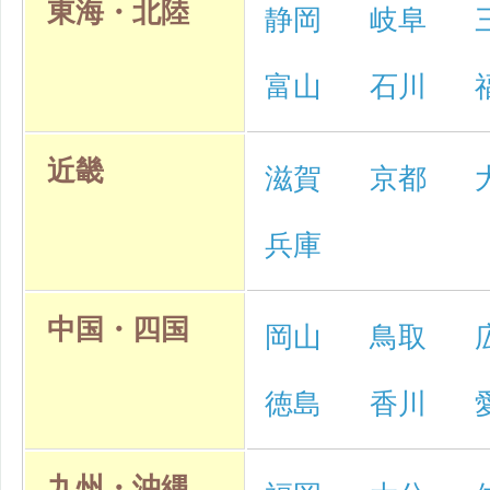
東海・北陸
静岡
岐阜
富山
石川
近畿
滋賀
京都
兵庫
中国・四国
岡山
鳥取
徳島
香川
九州・沖縄