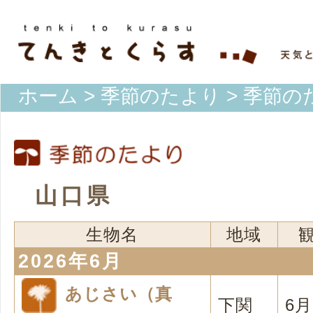
ホーム
>
季節のたより
> 季節の
山口県
生物名
地域
2026年6月
あじさい（真
下関
6月