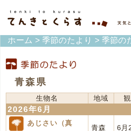
ホーム
>
季節のたより
> 季節の
青森県
生物名
地域
観
2026年6月
あじさい（真
青森
6月