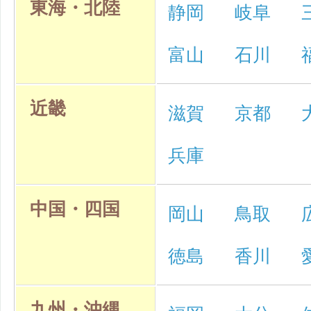
東海・北陸
静岡
岐阜
富山
石川
近畿
滋賀
京都
兵庫
中国・四国
岡山
鳥取
徳島
香川
九州・沖縄