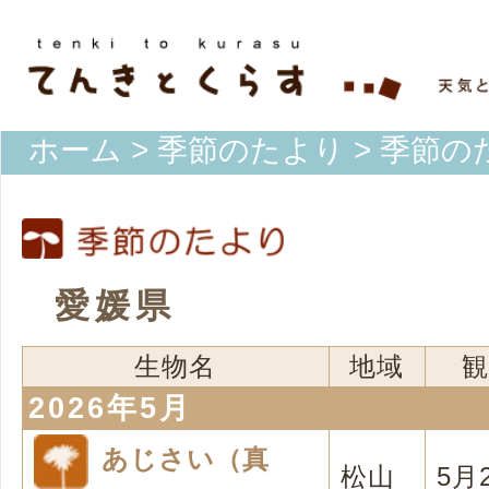
ホーム
>
季節のたより
> 季節の
愛媛県
生物名
地域
観
2026年5月
あじさい（真
松山
5月