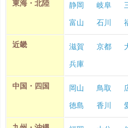
東海・北陸
静岡
岐阜
富山
石川
近畿
滋賀
京都
兵庫
中国・四国
岡山
鳥取
徳島
香川
九州・沖縄