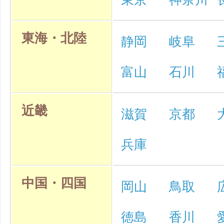
東海・北陸
静岡
岐阜
富山
石川
近畿
滋賀
京都
兵庫
中国・四国
岡山
鳥取
徳島
香川