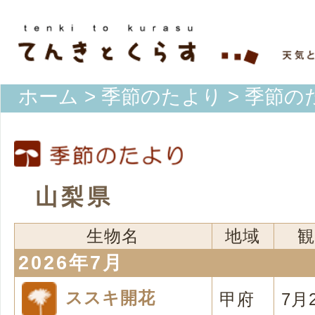
ホーム
>
季節のたより
> 季節の
山梨県
生物名
地域
観
2026年7月
ススキ開花
甲府
7月