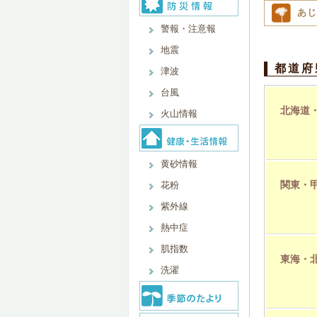
あじ
警報・注意報
地震
都道府
津波
台風
北海道
火山情報
黄砂情報
関東・
花粉
紫外線
熱中症
肌指数
東海・
洗濯