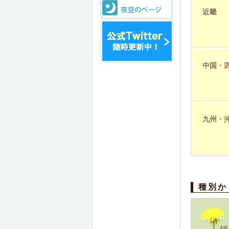
近畿
中国・
九州・
種別か