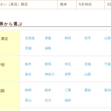
熊本
5月30日
2
さい（真花）開花
県から選ぶ
北海道
青森
秋田
岩手
山形
・東北
宮城
福島
栃木
群馬
埼玉
茨城
千葉
甲信
東京
神奈川
長野
山梨
静岡
岐阜
三重
愛知
新潟
北陸
富山
石川
福井