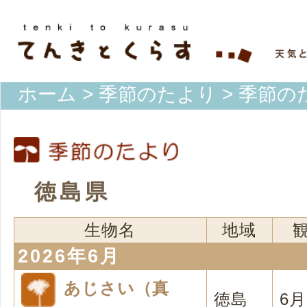
ホーム
>
季節のたより
> 季節の
徳島県
生物名
地域
2026年6月
あじさい（真
徳島
6月