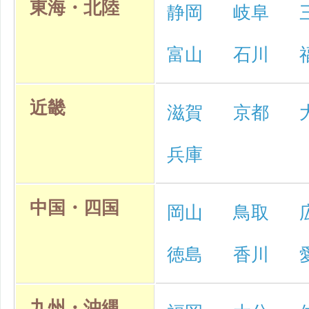
東海・北陸
静岡
岐阜
富山
石川
近畿
滋賀
京都
兵庫
中国・四国
岡山
鳥取
徳島
香川
九州・沖縄