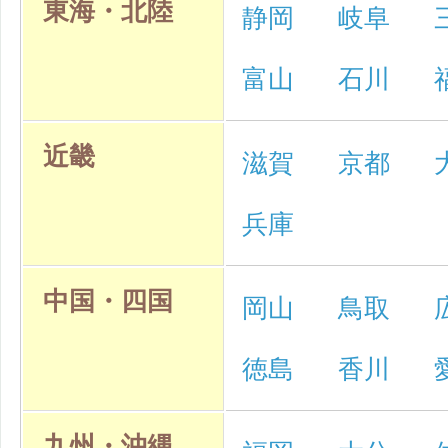
東海・北陸
静岡
岐阜
富山
石川
近畿
滋賀
京都
兵庫
中国・四国
岡山
鳥取
徳島
香川
九州・沖縄