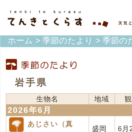
ホーム
>
季節のたより
> 季節の
岩手県
生物名
地域
観
2026年6月
あじさい（真
盛岡
6月