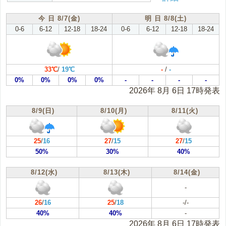
根室地方(根室)
十勝地方(帯広)
今 日 8/7(金)
明 日 8/8(土)
0-6
6-12
12-18
18-24
0-6
6-12
12-18
18-24
胆振地方(室蘭)
日高地方(浦河)
渡島地方(函館)
桧山地方(江差)
33℃
/
19℃
-
/
-
0%
0%
0%
0%
-
-
-
-
2026年 8月 6日 17時発表
8/9(日)
8/10(月)
8/11(火)
25
/
16
27
/
15
27
/
15
50%
30%
40%
8/12(水)
8/13(木)
8/14(金)
-
26
/
16
25
/
18
-/-
40%
40%
-
2026年 8月 6日 17時発表