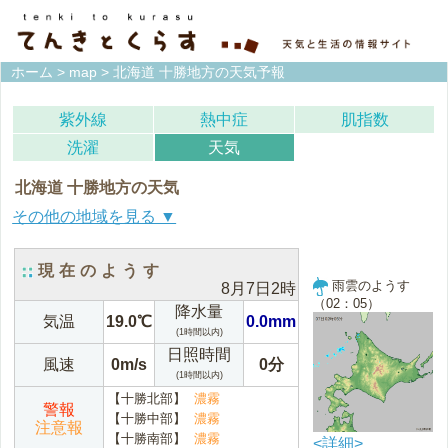
ホーム
>
map
> 北海道 十勝地方の天気予報
紫外線
熱中症
肌指数
洗濯
天気
北海道 十勝地方の天気
宗谷地方(稚内)
上川地方(旭川)
現在のようす
雨雲のようす
8月7日2時
留萌地方(留萌)
石狩地方(札幌)
（02：05）
降水量
気温
19.0℃
0.0mm
(1時間以内)
空知地方(岩見沢)
後志地方(倶知安)
日照時間
風速
0m/s
0分
(1時間以内)
網走地方(網走)
北見地方(北見)
【十勝北部】
濃霧
警報
【十勝中部】
濃霧
紋別地方(紋別)
釧路地方(釧路)
注意報
【十勝南部】
濃霧
<詳細>