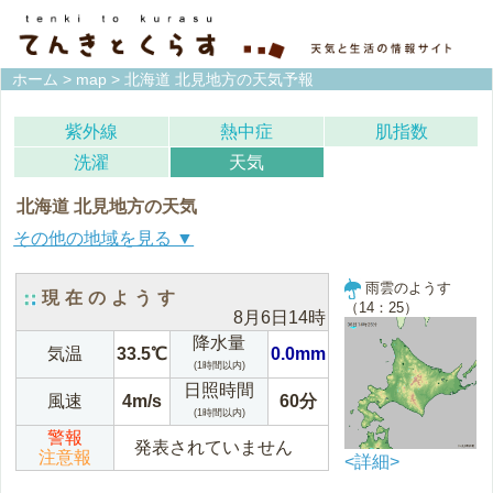
ホーム
>
map
> 北海道 北見地方の天気予報
紫外線
熱中症
肌指数
洗濯
天気
北海道 北見地方の天気
宗谷地方(稚内)
上川地方(旭川)
雨雲のようす
現在のようす
（14：25）
8月6日14時
留萌地方(留萌)
石狩地方(札幌)
降水量
気温
33.5℃
0.0mm
(1時間以内)
空知地方(岩見沢)
後志地方(倶知安)
日照時間
風速
4m/s
60分
(1時間以内)
網走地方(網走)
北見地方(北見)
警報
発表されていません
注意報
<詳細>
紋別地方(紋別)
釧路地方(釧路)