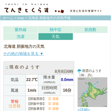
ホーム
>
map
> 北海道 胆振地方の天気予報
紫外線
熱中症
肌指数
洗濯
天気
北海道 胆振地方の天気
宗谷地方(稚内)
上川地方(旭川)
現在のようす
雨雲のようす
8月8日6時
留萌地方(留萌)
石狩地方(札幌)
（06：25）
降水量
気温
22.7℃
0.0mm
(1時間以内)
空知地方(岩見沢)
後志地方(倶知安)
日照時間
風速
1m/s
16分
(1時間以内)
網走地方(網走)
北見地方(北見)
【胆振西部】
雷 濃霧
警報
【胆振中部】
雷 濃霧
紋別地方(紋別)
釧路地方(釧路)
注意報
【胆振東部】
雷 濃霧
<詳細>