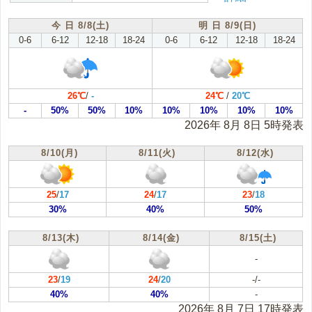
根室地方(根室)
十勝地方(帯広)
今 日 8/8(土)
明 日 8/9(日)
0-6
6-12
12-18
18-24
0-6
6-12
12-18
18-24
胆振地方(室蘭)
日高地方(浦河)
渡島地方(函館)
桧山地方(江差)
26℃
/
-
24℃
/
20℃
-
50%
50%
10%
10%
10%
10%
10%
2026年 8月 8日 5時発表
8/10(月)
8/11(火)
8/12(水)
25
/
17
24
/
17
23
/
18
30%
40%
50%
8/13(木)
8/14(金)
8/15(土)
-
23
/
19
24
/
20
-/-
40%
40%
-
2026年 8月 7日 17時発表