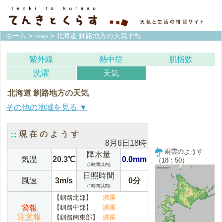
ホーム
>
map
> 北海道 釧路地方の天気予報
紫外線
熱中症
肌指数
洗濯
天気
北海道 釧路地方の天気
宗谷地方(稚内)
上川地方(旭川)
現在のようす
8月6日18時
留萌地方(留萌)
石狩地方(札幌)
雨雲のようす
降水量
気温
20.3℃
0.0mm
（18：50）
(1時間以内)
空知地方(岩見沢)
後志地方(倶知安)
日照時間
風速
3m/s
0分
(1時間以内)
網走地方(網走)
北見地方(北見)
【釧路北部】
濃霧
警報
【釧路中部】
濃霧
紋別地方(紋別)
釧路地方(釧路)
注意報
【釧路南東部】
濃霧