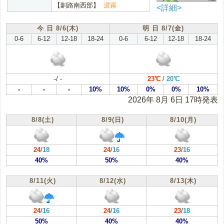
【釧路南西部】
濃霧
<詳細>
根室地方(根室)
十勝地方(帯広)
今 日 8/6(木)
明 日 8/7(金)
胆振地方(室蘭)
日高地方(浦河)
0-6
6-12
12-18
18-24
0-6
6-12
12-18
18-24
渡島地方(函館)
桧山地方(江差)
-
/
-
23℃
/
20℃
-
-
-
10%
10%
0%
0%
10%
2026年 8月 6日 17時発表
8/8(土)
8/9(日)
8/10(月)
24
/
18
24
/
16
23
/
16
40%
50%
40%
8/11(火)
8/12(水)
8/13(木)
24
/
16
24
/
16
23
/
18
50%
40%
40%