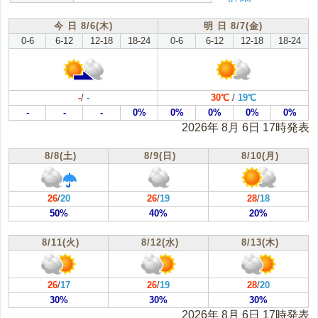
根室地方(根室)
十勝地方(帯広)
今 日 8/6(木)
明 日 8/7(金)
0-6
6-12
12-18
18-24
0-6
6-12
12-18
18-24
胆振地方(室蘭)
日高地方(浦河)
渡島地方(函館)
桧山地方(江差)
-
/
-
30℃
/
19℃
-
-
-
0%
0%
0%
0%
0%
2026年 8月 6日 17時発表
8/8(土)
8/9(日)
8/10(月)
26
/
20
26
/
19
28
/
18
50%
40%
20%
8/11(火)
8/12(水)
8/13(木)
26
/
17
26
/
19
28
/
20
30%
30%
30%
2026年 8月 6日 17時発表