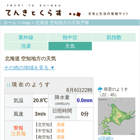
ホーム
>
map
> 北海道 空知地方の天気予報
紫外線
熱中症
肌指数
洗濯
天気
北海道 空知地方の天気
宗谷地方(稚内)
上川地方(旭川)
現在のようす
雨雲のようす
8月6日22時
留萌地方(留萌)
石狩地方(札幌)
（22：45）
降水量
気温
20.8℃
0.0mm
(1時間以内)
空知地方(岩見沢)
後志地方(倶知安)
日照時間
風速
3m/s
0分
(1時間以内)
網走地方(網走)
北見地方(北見)
【北空知】
濃霧
警報
【中空知】
濃霧
紋別地方(紋別)
釧路地方(釧路)
注意報
【南空知】
濃霧
<詳細>