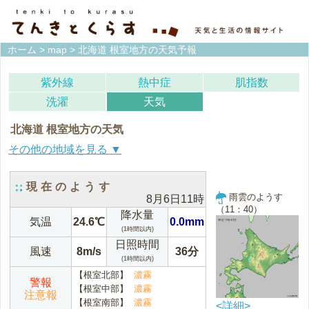
ホーム
>
map
> 北海道 根室地方の天気予報
紫外線
熱中症
肌指数
洗濯
天気
北海道 根室地方の天気
宗谷地方(稚内)
上川地方(旭川)
現在のようす
雨雲のようす
8月6日11時
留萌地方(留萌)
石狩地方(札幌)
（11：40）
降水量
気温
24.6℃
0.0mm
(1時間以内)
空知地方(岩見沢)
後志地方(倶知安)
日照時間
風速
8m/s
36分
(1時間以内)
網走地方(網走)
北見地方(北見)
【根室北部】
濃霧
警報
【根室中部】
濃霧
紋別地方(紋別)
釧路地方(釧路)
注意報
【根室南部】
濃霧
<詳細>