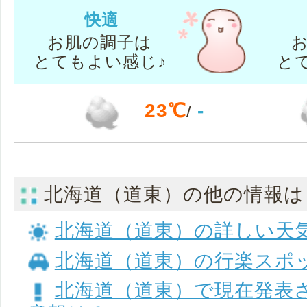
快適
お肌の調子は
とてもよい感じ♪
と
23℃
-
/
北海道（道東）の他の情報は
北海道（道東）の詳しい天
北海道（道東）の行楽スポ
北海道（道東）で現在発表