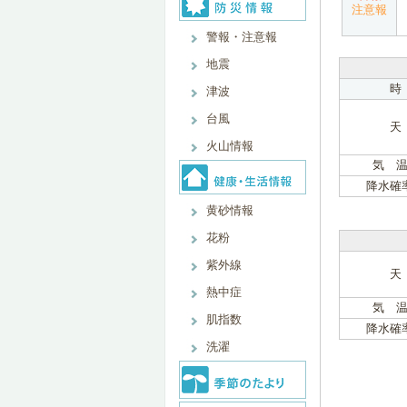
注意報
警報・注意報
地震
時
津波
台風
天
火山情報
気 温
降水確
黄砂情報
花粉
紫外線
天
熱中症
気 温
肌指数
降水確
洗濯