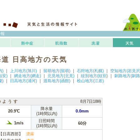
予報
海道 日高地方の天気
内)
｜
上川地方(旭川)
｜
留萌地方(留萌)
｜
石狩地方(札幌)
｜
空知地方(岩見沢
知安)
｜
網走地方(網走)
｜
北見地方(北見)
｜
紋別地方(紋別)
｜
釧路地方(釧路
蘭)
｜
日高地方(浦河)
｜
渡島地方(函館)
｜
桧山地方(江差)
のようす
8月7日18時
降水量
20.9℃
0.0mm
(1時間以内)
日照時間
1m/s
60分
(1時間以内)
【日高西部】
濃霧