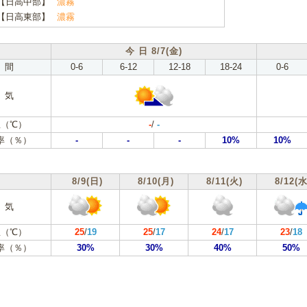
【日高中部】
濃霧
【日高東部】
濃霧
今 日 8/7(金)
 間
0-6
6-12
12-18
18-24
0-6
 気
（℃）
-
/
-
率（％）
-
-
-
10%
10%
8/9(日)
8/10(月)
8/11(火)
8/12(水
 気
（℃）
25
/
19
25
/
17
24
/
17
23
/
18
率（％）
30%
30%
40%
50%