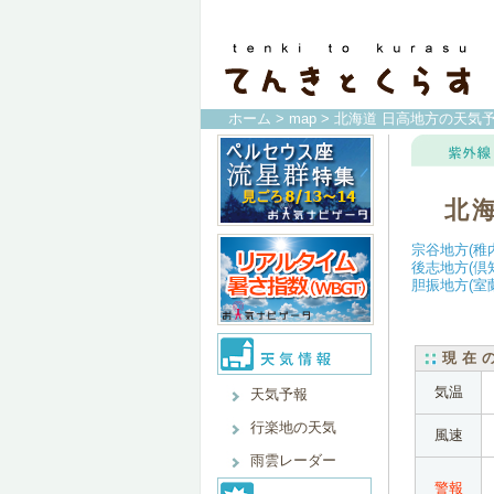
ホーム
>
map
> 北海道 日高地方の天気
北
宗谷地方(稚
後志地方(倶
胆振地方(室
現在
気温
天気予報
行楽地の天気
風速
雨雲レーダー
警報