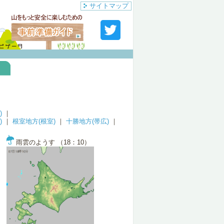
サイトマップ
)
｜
)
｜
根室地方(根室)
｜
十勝地方(帯広)
｜
雨雲のようす （18：10）