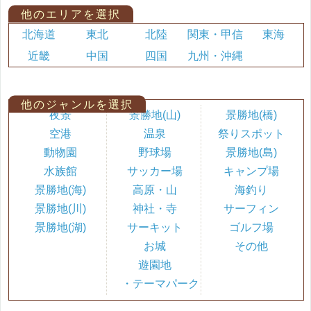
他のエリアを選択
北海道
東北
北陸
関東・甲信
東海
近畿
中国
四国
九州・沖縄
他のジャンルを選択
夜景
景勝地(山)
景勝地(橋)
空港
温泉
祭りスポット
動物園
野球場
景勝地(島)
水族館
サッカー場
キャンプ場
景勝地(海)
高原・山
海釣り
景勝地(川)
神社・寺
サーフィン
景勝地(湖)
サーキット
ゴルフ場
お城
その他
遊園地
・テーマパーク