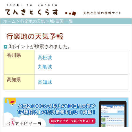
ホーム
>
行楽地の天気
> 城-四国 一覧
3ポイントが検索されました。
香川県
高松城
丸亀城
高知県
高知城