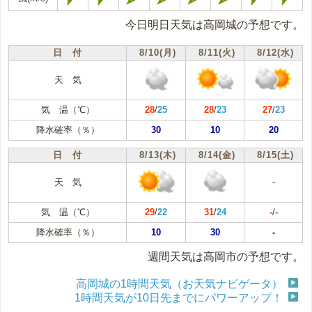
今日明日天気は高岡城の予想です。
日 付
8/10(月)
8/11(火)
8/12(水)
天 気
気 温（℃）
28
/
25
28
/
23
27
/
23
降水確率（％）
30
10
20
日 付
8/13(木)
8/14(金)
8/15(土)
天 気
-
気 温（℃）
29
/
22
31
/
24
-
/
-
降水確率（％）
10
30
-
週間天気は高岡市の予想です。
高岡城の1時間天気（お天気ナビゲータ）
1時間天気が10日先までにパワーアップ！