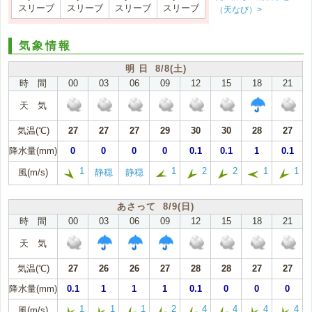
スリーブ
スリーブ
スリーブ
スリーブ
（天なび）>
気象情報
明 日 8/8(土)
時 間
00
03
06
09
12
15
18
21
天 気
気温(℃)
27
27
27
29
30
30
28
27
降水量(mm)
0
0
0
0
0.1
0.1
1
0.1
1
1
2
2
1
1
風(m/s)
静穏
静穏
あさって 8/9(日)
時 間
00
03
06
09
12
15
18
21
天 気
気温(℃)
27
26
26
27
28
28
27
27
降水量(mm)
0.1
1
1
1
0.1
0
0
0
1
1
1
2
4
4
4
4
風(m/s)