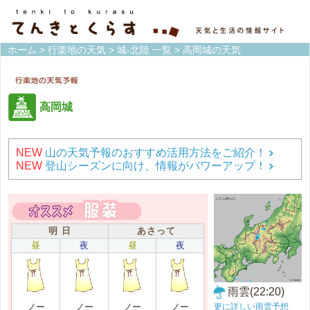
ホーム
>
行楽地の天気
>
城-北陸 一覧
> 高岡城の天気
高岡城
NEW
山の天気予報のおすすめ活用方法をご紹介！
NEW
登山シーズンに向け、情報がパワーアップ！
明 日
あさって
昼
夜
昼
夜
雨雲(22:20)
更に詳しい雨雲予想
ノー
ノー
ノー
ノー