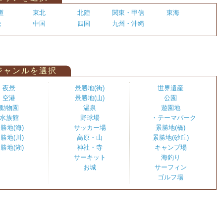
道
東北
北陸
関東・甲信
東海
畿
中国
四国
九州・沖縄
ジャンルを選択
夜景
景勝地(街)
世界遺産
空港
景勝地(山)
公園
動物園
温泉
遊園地
水族館
野球場
・テーマパーク
勝地(海)
サッカー場
景勝地(橋)
勝地(川)
高原・山
景勝地(砂丘)
勝地(湖)
神社・寺
キャンプ場
サーキット
海釣り
お城
サーフィン
ゴルフ場