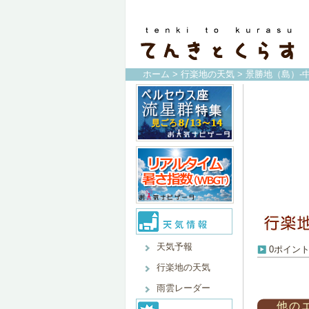
ホーム
>
行楽地の天気
> 景勝地（島）-
天気予報
0ポイン
行楽地の天気
雨雲レーダー
他の