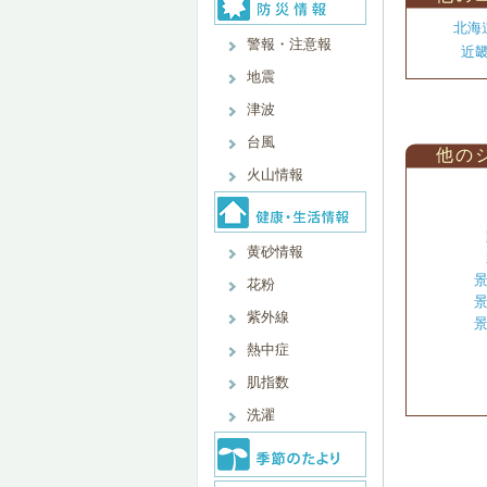
北海
警報・注意報
近
地震
津波
台風
他の
火山情報
黄砂情報
景
花粉
景
紫外線
景
熱中症
肌指数
洗濯